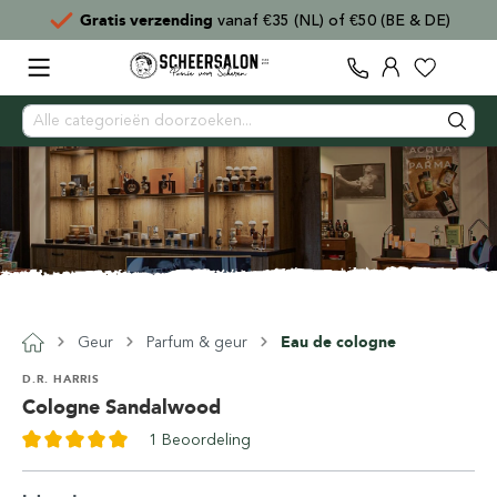
Gratis verzending
vanaf €35 (NL) of €50 (BE & DE)
Geur
Parfum & geur
Eau de cologne
D.R. HARRIS
Cologne Sandalwood
1 Beoordeling