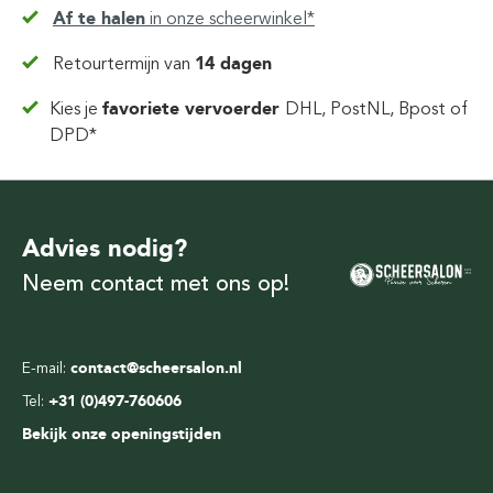
Af te halen
in
onze scheerwinkel*
Retourtermijn van
14 dagen
Kies je
favoriete vervoerder
DHL, PostNL, Bpost of
DPD*
Advies nodig?
Neem contact met ons op!
E-mail:
contact@scheersalon.nl
Tel:
+31 (0)497-760606
Bekijk onze openingstijden