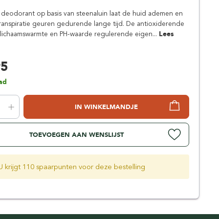
Simpsons
deodorant op basis van steenaluin laat de huid ademen en
Stirling Soap Company
transpiratie geuren gedurende lange tijd. De antioxiderende
St. James of London
 lichaamswarmte en PH-waarde regulerende eigen...
Lees
95
ad
IN WINKELMANDJE
TOEVOEGEN AAN WENSLIJST
U krijgt 110 spaarpunten voor deze bestelling