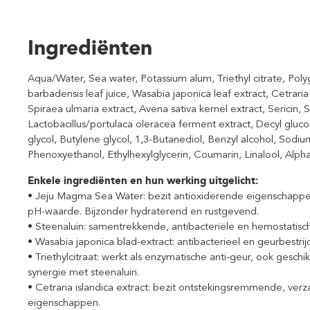
Ingrediënten
Aqua/Water, Sea water, Potassium alum, Triethyl citrate, Poly
barbadensis leaf juice, Wasabia japonica leaf extract, Cetraria 
Spiraea ulmaria extract, Avena sativa kernel extract, Sericin, Si
Lactobacillus/portulaca oleracea ferment extract, Decyl gluc
glycol, Butylene glycol, 1,3-Butanediol, Benzyl alcohol, Sodiu
Phenoxyethanol, Ethylhexylglycerin, Coumarin, Linalool, Alph
Enkele ingrediënten en hun werking uitgelicht:
• Jeju Magma Sea Water: bezit antioxiderende eigenschapp
pH-waarde. Bijzonder hydraterend en rustgevend.
• Steenaluin: samentrekkende, antibacteriële en hemostatis
• Wasabia japonica blad-extract: antibacterieel en geurbestri
• Triethylcitraat: werkt als enzymatische anti-geur, ook gesch
synergie met steenaluin.
• Cetraria islandica extract: bezit ontstekingsremmende, ver
eigenschappen.