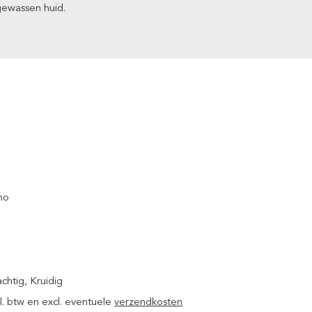
gewassen huid.
no
achtig
, Kruidig
ncl. btw en excl. eventuele
verzendkosten