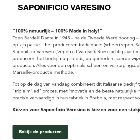
“100% natuurlijk – 100% Made in Italy!”
Toen Bardelli Dante in 1945 – na de Tweede Wereldoorlog – w
op zijn passie – het produceren traditionele (scheer)zepen. Sam
Saponificio Varesino (‘zepen uit Varese’). Ruim tachtig jaar (en
produceert het bedrijf nog steeds, op gemoderniseerde wij
producten. Alles voor een optimale scheer- en verzorgingsbe
Marseille-productie methode.
Tot op de dag van vandaag combineert dit Italiaanse bedrijf 
"triple milled" proces, met innovatie en de beste natuurlijke
precisie vervaardigd in hun fabriek in Brebbia, met respect vo
Kiezen voor Saponificio Varesino is kiezen voor een stukje 
Bekijk de producten