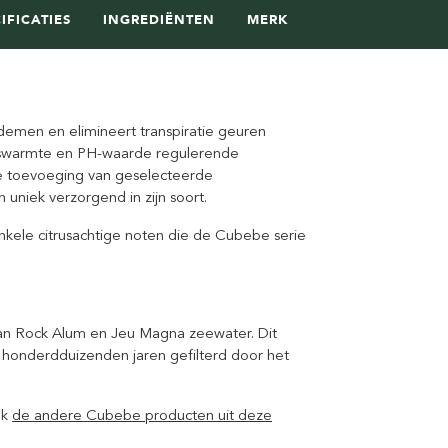
IFICATIES
INGREDIËNTEN
MERK
demen en elimineert transpiratie geuren
amswarmte en PH-waarde regulerende
e toevoeging van geselecteerde
 uniek verzorgend in zijn soort.
enkele citrusachtige noten die de Cubebe serie
 van Rock Alum en Jeu Magna zeewater. Dit
 honderdduizenden jaren gefilterd door het
ok
de andere Cubebe producten uit deze