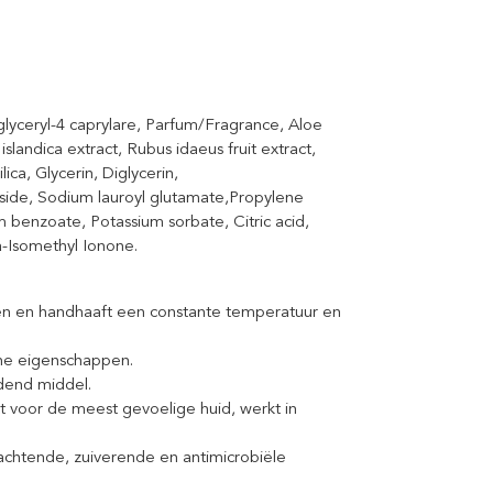
glyceryl-4 caprylare, Parfum/Fragrance, Aloe
islandica extract, Rubus idaeus fruit extract,
lica, Glycerin, Diglycerin,
oside, Sodium lauroyl glutamate,Propylene
m benzoate, Potassium sorbate, Citric acid,
a-Isomethyl Ionone.
en en handhaaft een constante temperatuur en
che eigenschappen.
jdend middel.
ikt voor de meest gevoelige huid, werkt in
zachtende, zuiverende en antimicrobiële