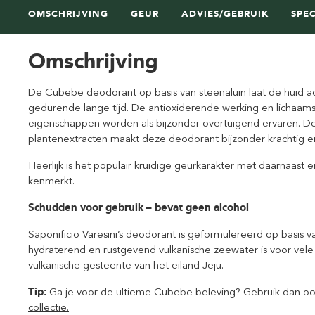
OMSCHRIJVING
GEUR
ADVIES/GEBRUIK
SPEC
Omschrijving
De Cubebe deodorant op basis van steenaluin laat de huid a
gedurende lange tijd. De antioxiderende werking en licha
eigenschappen worden als bijzonder overtuigend ervaren. D
plantenextracten maakt deze deodorant bijzonder krachtig en
Heerlijk is het populair kruidige geurkarakter met daarnaast 
kenmerkt.
Schudden voor gebruik – bevat geen alcohol
Saponificio Varesini’s deodorant is geformulereerd op basis
hydraterend en rustgevend vulkanische zeewater is voor vele
vulkanische gesteente van het eiland Jeju.
Tip:
Ga je voor de ultieme Cubebe beleving? Gebruik dan o
collectie.