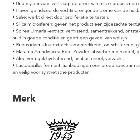
• Undecyleenzuur: vertraagt de groei van micro-organismen 
• Haver: geïndiceerde vochtinbrengende crème van de huid.
• Salie: werkt direct door proliferatie te testen.
• Silica microsferen: geven het product een zijdezachte textuu
• Spirea Ulmaria -extract: verfrissend, samentrekkend, ontst
huid in goede conditie en geeft een gevoel van welzijn.
• Rubus idaeus fruitextract: samentrekkend, ontschilferend, 
• Maranta Arundinacea Root Powder: absorberend middel, ge
• Aloë vera-gel: hydraterend, antibacterieel, verzacht.
• Lactobacillus ferment: aanbiedingen een breed spectrum ant
en veilig voor synthetische producten.
Merk