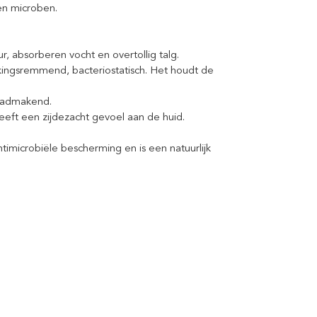
en microben.
r, absorberen vocht en overtollig talg.
ekingsremmend, bacteriostatisch. Het houdt de
gladmakend.
eft een zijdezacht gevoel aan de huid.
imicrobiële bescherming en is een natuurlijk