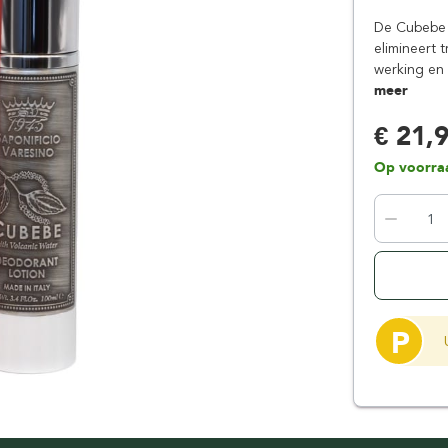
Floris London
Parker
De Cubebe 
Gentlemen's Tonic
Pereira Shavery
elimineert 
werking en
Giesen & Forsthoff
Perma-Sharp
meer
Gillette
Personna
€ 21,
Henson Shaving
Phoenix Artisan
Herold Solingen
Premax
Op voorra
Kasho Kai
Proraso
P