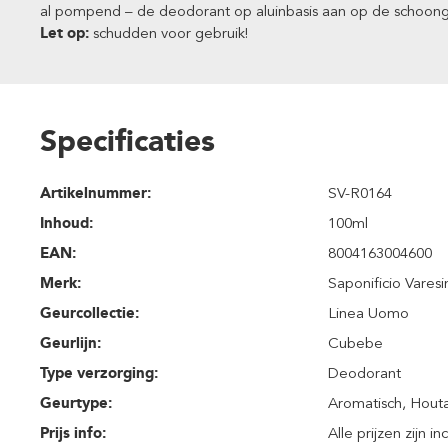
al pompend – de deodorant op aluinbasis aan op de schoon
Let op:
schudden voor gebruik!
Specificaties
Artikelnummer:
SV-R0164
Inhoud
:
100ml
EAN:
8004163004600
Merk:
Saponificio Varesi
Geurcollectie:
Linea Uomo
Geurlijn:
Cubebe
Type verzorging:
Deodorant
Geurtype:
Aromatisch
, Hout
Prijs info:
Alle prijzen zijn i