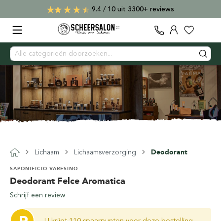
9.4 / 10 uit 3300+ reviews
Lichaam
Lichaamsverzorging
Deodorant
SAPONIFICIO VARESINO
Deodorant Felce Aromatica
Schrijf een review
U krijgt 110 spaarpunten voor deze bestelling