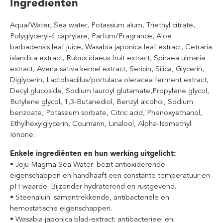
Ingrediënten
Aqua/Water, Sea water, Potassium alum, Triethyl citrate,
Polyglyceryl-4 caprylare, Parfum/Fragrance, Aloe
barbadensis leaf juice, Wasabia japonica leaf extract, Cetraria
islandica extract, Rubus idaeus fruit extract, Spiraea ulmaria
extract, Avena sativa kernel extract, Sericin, Silica, Glycerin,
Diglycerin, Lactobacillus/portulaca oleracea ferment extract,
Decyl glucoside, Sodium lauroyl glutamate,Propylene glycol,
Butylene glycol, 1,3-Butanediol, Benzyl alcohol, Sodium
benzoate, Potassium sorbate, Citric acid, Phenoxyethanol,
Ethylhexylglycerin, Coumarin, Linalool, Alpha-Isomethyl
Ionone.
Enkele ingrediënten en hun werking uitgelicht:
• Jeju Magma Sea Water: bezit antioxiderende
eigenschappen en handhaaft een constante temperatuur en
pH-waarde. Bijzonder hydraterend en rustgevend.
• Steenaluin: samentrekkende, antibacteriële en
hemostatische eigenschappen.
• Wasabia japonica blad-extract: antibacterieel en