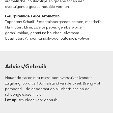
aromatische, houtachtige en groene tonen een
overtuigende geurcompositie vormen.
Geurpiramide Felce Aromatica
Topnoten: Scharlij, Petitgrainbergamot, citroen, mandarijn
Hartnoten: Elimi, zwarte peper, gemberwortel,
geraniumblad, geranium bourbon, zilverspar
Basisnoten: Amber, sandalwood, patchoeli, vetiver
Advies/Gebruik
Houdt de flacon met micro-pompverstuiver (zonder
zuigslang) op circa 10cm afstand van de oksel. Breng – al
pompend – de deodorant op aluinbasis aan op de
schoongewassen huid.
Let op:
schudden voor gebruik!