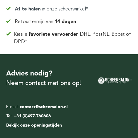
Af te halen
in
onze scheerwinkel*
Retourtermijn van
14 dagen
Kies je
favoriete vervoerder
DHL, PostNL, Bpost of
DPD*
Advies nodig?
Neem contact met ons op!
E-mail:
contact@scheersalon.nl
Tel:
+31 (0)497-760606
Bekijk onze openingstijden