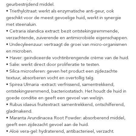
geurbestrijdend middel.
• Triethylcitraat: werkt als enzymatische anti-geur, ook
geschikt voor de meest gevoelige huid, werkt in synergie
met steenaluin.
• Cetraria islandica extract: bezit ontstekingsremmende,
verzachtende, zuiverende en antimicrobiële eigenschappen.
• Undecyleenzuur: vertraagt de groei van micro-organismen
en microben.
• Haver: geïndiceerde vochtinbrengende crème van de huid.
• Salie: werkt direct door proliferatie te testen.
• Silica microsferen: geven het product een zijdezachte
textuur, absorberen vocht en overtollig talg.
• Spirea Ulmaria -extract: verfrissend, samentrekkend,
ontstekingsremmend, bacteriostatisch. Het houdt de huid in
goede conditie en geeft een gevoel van welzijn.
• Rubus idaeus fruitextract: samentrekkend, ontschilferend,
gladmakend.
• Maranta Arundinacea Root Powder: absorberend middel,
geeft een zijdezacht gevoel aan de huid.
• Aloë vera-gel: hydraterend, antibacterieel, verzacht.