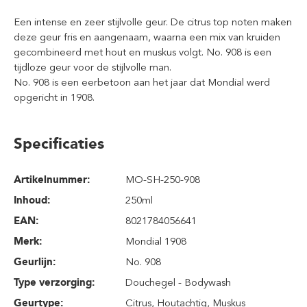
Een intense en zeer stijlvolle geur. De citrus top noten maken
deze geur fris en aangenaam, waarna een mix van kruiden
gecombineerd met hout en muskus volgt. No. 908 is een
tijdloze geur voor de stijlvolle man.
No. 908 is een eerbetoon aan het jaar dat Mondial werd
opgericht in 1908.
Specificaties
Artikelnummer:
MO-SH-250-908
Inhoud
:
250ml
EAN:
8021784056641
Merk:
Mondial 1908
Geurlijn:
No. 908
Type verzorging:
Douchegel - Bodywash
Geurtype:
Citrus
, Houtachtig
, Muskus