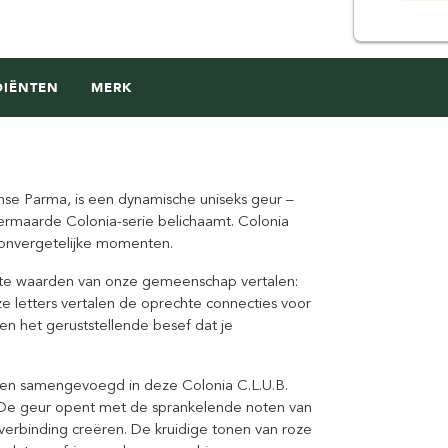
DIËNTEN
MERK
anse Parma, is een dynamische uniseks geur –
vermaarde Colonia-serie belichaamt. Colonia
 onvergetelijke momenten.
ijkste waarden van onze gemeenschap vertalen:
 letters vertalen de oprechte connecties voor
n het geruststellende besef dat je
den samengevoegd in deze Colonia C.L.U.B.
 De geur opent met de sprankelende noten van
erbinding creëren. De kruidige tonen van roze