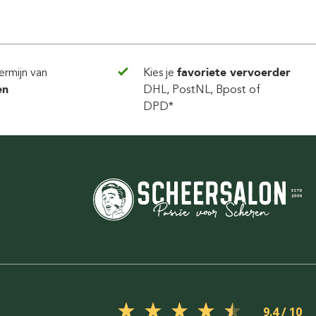
ermijn van
Kies je
favoriete vervoerder
en
DHL, PostNL, Bpost of
DPD*
9.4