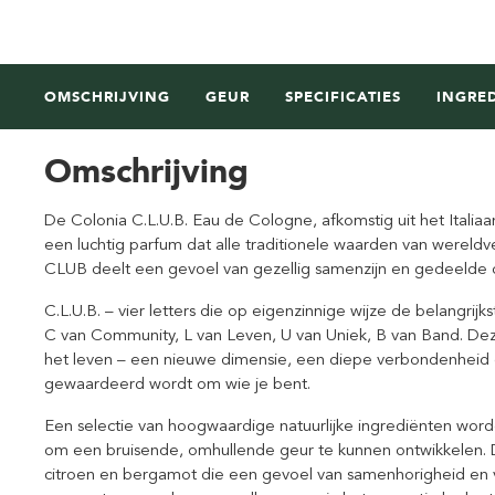
OMSCHRIJVING
GEUR
SPECIFICATIES
INGRE
Omschrijving
De Colonia C.L.U.B. Eau de Cologne, afkomstig uit het Italia
een luchtig parfum dat alle traditionele waarden van wereld
CLUB deelt een gevoel van gezellig samenzijn en gedeelde
C.L.U.B. – vier letters die op eigenzinnige wijze de belangr
C van Community, L van Leven, U van Uniek, B van Band. Deze
het leven – een nieuwe dimensie, een diepe verbondenheid e
gewaardeerd wordt om wie je bent.
Een selectie van hoogwaardige natuurlijke ingrediënten wor
om een bruisende, omhullende geur te kunnen ontwikkelen.
citroen en bergamot die een gevoel van samenhorigheid en v