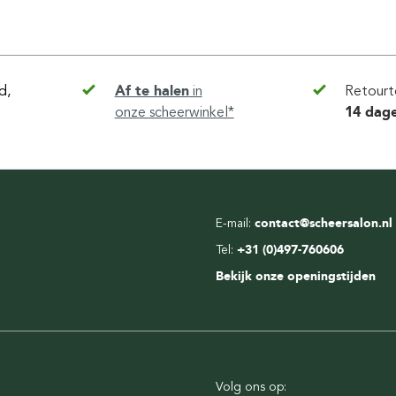
d,
Af te halen
in
Retourt
onze scheerwinkel*
14 dag
E-mail:
contact@scheersalon.nl
Tel:
+31 (0)497-760606
Bekijk onze openingstijden
Volg ons op: