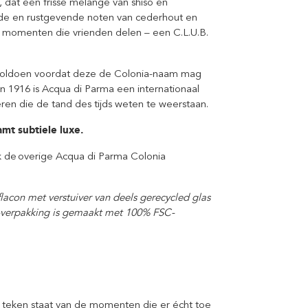
 dat een frisse melange van shiso en
nde en rustgevende noten van cederhout en
e momenten die vrienden delen – een C.L.U.B.
 voldoen voordat deze de Colonia-naam mag
 in 1916 is Acqua di Parma een internationaal
ren die de tand des tijds weten te weerstaan.
amt subtiele luxe.
k de overige Acqua di Parma Colonia
lacon met verstuiver van deels gerecycled glas
-verpakking is gemaakt met 100% FSC-
t teken staat van de momenten die er écht toe