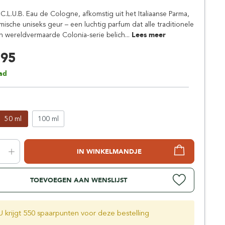
Simpsons
C.L.U.B. Eau de Cologne, afkomstig uit het Italiaanse Parma,
Stirling Soap Company
mische uniseks geur – een luchtig parfum dat alle traditionele
St. James of London
 wereldvermaarde Colonia-serie belich...
Lees meer
,95
ad
50 ml
100 ml
IN WINKELMANDJE
TOEVOEGEN AAN WENSLIJST
U krijgt 550 spaarpunten voor deze bestelling