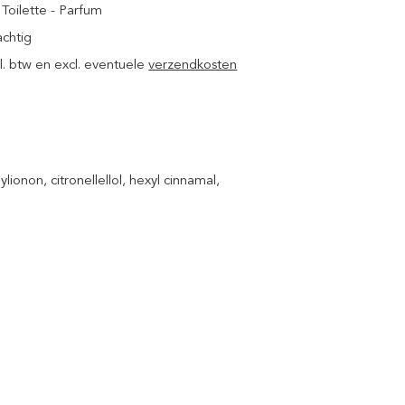
Toilette - Parfum
achtig
ncl. btw en excl. eventuele
verzendkosten
lionon, citronellellol, hexyl cinnamal,