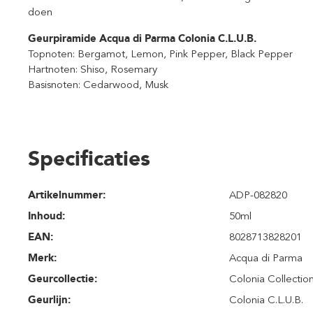
doen
Geurpiramide Acqua di Parma Colonia C.L.U.B.
Topnoten: Bergamot, Lemon, Pink Pepper, Black Pepper
Hartnoten: Shiso, Rosemary
Basisnoten: Cedarwood, Musk
Specificaties
Artikelnummer:
ADP-082820
Inhoud
:
50ml
EAN:
8028713828201
Merk:
Acqua di Parma
Geurcollectie:
Colonia Collectio
Geurlijn:
Colonia C.L.U.B.