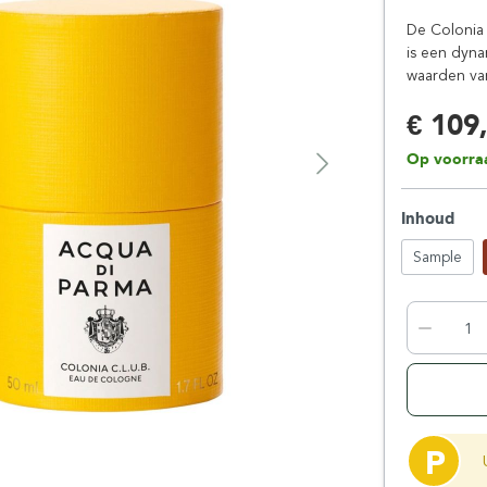
Floris London
Parker
De Colonia 
Gentlemen's Tonic
Pereira Shavery
is een dyna
waarden van
Giesen & Forsthoff
Perma-Sharp
Gillette
Personna
€ 109
Henson Shaving
Phoenix Artisan
Op voorra
Herold Solingen
Premax
Kasho Kai
Proraso
Inhoud
Sample
P