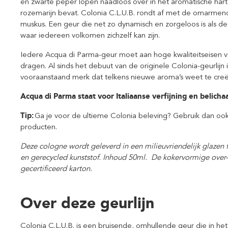
en zwarte peper lopen naadloos over in het aromatische hart,
rozemarijn bevat. Colonia C.L.U.B. rondt af met de omarme
muskus. Een geur die net zo dynamisch en zorgeloos is als d
waar iedereen volkomen zichzelf kan zijn.
Iedere Acqua di Parma-geur moet aan hoge kwaliteitseisen
dragen. Al sinds het debuut van de originele Colonia-geurlijn
vooraanstaand merk dat telkens nieuwe aroma’s weet te creë
Acqua di Parma staat voor Italiaanse verfijning en belicha
Tip:
Ga je voor de ultieme Colonia beleving? Gebruik dan oo
producten.
Deze cologne wordt geleverd in een milieuvriendelijk glazen f
en gerecycled kunststof. Inhoud 50ml.
De kokervormige over
gecertificeerd karton.
Over deze geurlijn
Colonia C.L.U.B. is een bruisende, omhullende geur die in he