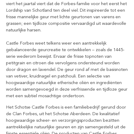
viert het jaartal viert dat de Forbes-familie voor het eerst het
Lordship van Schotland ten deel viel. Dit inspireerde tot een
frisse mannelijke geur met lichte geurtonen van varens en
grassen; een tijdloze compositie vervaardigd uit waardevolle
natuurlijke harsen.
Castle Forbes weet telkens weer een aantrekkelijk
gebalanceerde geurcreatie te ontwikkelen – zoals de 1445-
serie wederom bewijst. Ervaar de frisse topnoten van
petitgrain en citroen die vervolgens ondersteund worden
door dragon en lavendel. De geur rond af met de basisnoten
van vetiver, kruidnagel en patchouli. Een selectie van
hoogwaardige natuurlijke etherische oliën en ingrediënten
worden samengevoegd in deze verfrissende en tijdloze geur
met een subtiel mosachtige ondertoon.
Het Schotse Castle Forbes is een familiebedrijf gerund door
de Clan Forbes, uit het Schotse Aberdeen. De kwalitatief
hoogwaardige scheer- en verzorgingsproducten bezitten
aantrekkelijke natuurlijke geuren en zijn samengesteld uit de
fijnste essentiële oliën. De producten van Castle Forbes