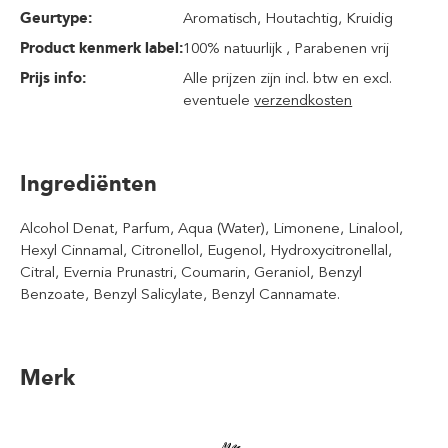
Geurtype:
Aromatisch
, Houtachtig
, Kruidig
Product kenmerk label:
100% natuurlijk , Parabenen vrij
Prijs info:
Alle prijzen zijn incl. btw en excl.
eventuele
verzendkosten
Ingrediënten
Alcohol Denat, Parfum, Aqua (Water), Limonene, Linalool,
Hexyl Cinnamal, Citronellol, Eugenol, Hydroxycitronellal,
Citral, Evernia Prunastri, Coumarin, Geraniol, Benzyl
Benzoate, Benzyl Salicylate, Benzyl Cannamate.
Merk