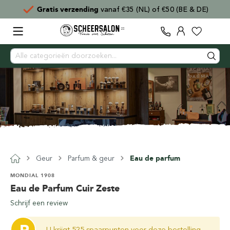
Gratis verzending
vanaf €35 (NL) of €50 (BE & DE)
Geur
Parfum & geur
Eau de parfum
MONDIAL 1908
Eau de Parfum Cuir Zeste
Schrijf een review
U krijgt 525 spaarpunten voor deze bestelling