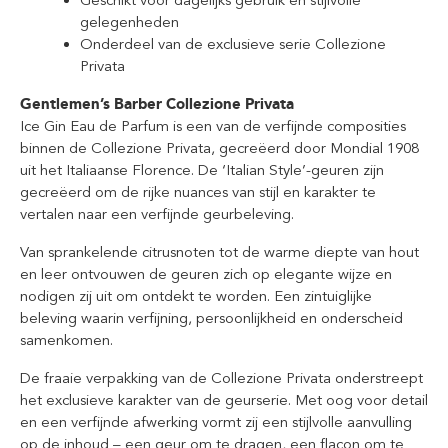
Geschikt voor dagelijks gebruik en stijlvolle
gelegenheden
Onderdeel van de exclusieve serie Collezione
Privata
Gentlemen’s Barber Collezione Privata
Ice Gin Eau de Parfum is een van de verfijnde composities
binnen de Collezione Privata, gecreëerd door Mondial 1908
uit het Italiaanse Florence.
De ‘Italian Style’-geuren zijn
gecreëerd om de rijke nuances van stijl en karakter te
vertalen naar een verfijnde geurbeleving.
Van sprankelende citrusnoten tot de warme diepte van hout
en leer ontvouwen de geuren zich op elegante wijze en
nodigen zij uit om ontdekt te worden. Een zintuiglijke
beleving waarin verfijning, persoonlijkheid en onderscheid
samenkomen.
De fraaie verpakking van de Collezione Privata onderstreept
het exclusieve karakter van de geurserie. Met oog voor detail
en een verfijnde afwerking vormt zij een stijlvolle aanvulling
op de inhoud – een geur om te dragen, een flacon om te