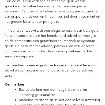
Cuir Zeste is een verfijnde en moderne geur waarin
sprankelende frisheid en warme diepte elkaar perfect
aanvullen. De opening is helder en energiek, met citrusnoten
van grapefruit, citroen en limoen, verfijnd door frisse munt en
het groene karakter van petitgrain.
In het hart ontvouwt zich een elegante balans van kruidige en
florale nuances, waarin het leerakkoord subtiel aanwezig is
en de compositie een geraffineerde, mannelijke signatuur
geeft. De basis van tonkaboon, patchouli en vetiver zorgt
voor een warme, omhullende afronding met een zachte,
sensuele diepgang.
Het resultaat is een eigentijdse fougère met karakter – fris,
stijlvol en verfijnd, met een onderscheidende leerachtige
twist.
Kenmerken
Eau de parfum met een fougère-, citrus- en
leerachtig geurkarakter
Moderne, verfijnde geur met een stijlvolle uitstraling