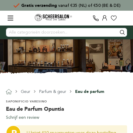
L) of €50 (BE & DE)
Voor
15:00
besteld,
direct ve
Geur
Parfum & geur
Eau de parfum
SAPONIFICIO VARESINO
Eau de Parfum Opuntia
Schrijf een review
U krijgt 410 spaarpunten voor deze bestelling