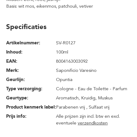
Basis: wit mos, eikenmos, patchouli, vetiver
Specificaties
Artikelnummer:
SV-R0127
Inhoud
:
100ml
EAN:
8004163003092
Merk:
Saponificio Varesino
Geurlijn:
Opuntia
Type verzorging:
Cologne - Eau de Toilette - Parfum
Geurtype:
Aromatisch
, Kruidig
, Muskus
Product kenmerk label:
Parabenen vrij , Sulfaat vrij
Prijs info:
Alle prijzen zijn incl. btw en excl.
eventuele
verzendkosten