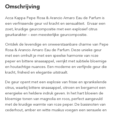
Omschrijving
Acca Kappa Pepe Rosa & Arancio Amaro Eau de Parfum is
een verfrissende geur vol kracht en sensualiteit. Ervaar een
zoet, kruidige geurcompositie met een explosief citrus
geurkarakter – een meesterlijke geurcompositie.
Ontdek de levendige en onweerstaanbare charme van Pepe
Rosa & Arancio Amaro Eau de Parfum. Deze unieke geur
met een omhult je met een speelse harmonie van roze
peper en bittere sinaasappel, verrijkt met subtiele bloemige
en houtachtige nuances. Een moderne en verfijnde geur die
kracht, frisheid en elegantie uitstraalt.
De geur opent met een explosie van frisse en sprankelende
citrus, waarbij bittere sinaasappel, citroen en bergamot een
energieke en heldere indruk geven. In het hart bloeien de
bloemige tonen van magnolia en roos, perfect aangevuld
met de kruidige warmte van roze peper. De basisnoten van
cederhout, amber en witte muskus voegen een sensuele en