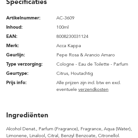
Specificaties
Artikelnummer:
AC-3609
Inhoud
:
100ml
EAN:
8008230031124
Merk:
Acca Kappa
Geurlijn:
Pepe Rosa & Arancio Amaro
Type verzorging:
Cologne - Eau de Toilette - Parfum
Geurtype:
Citrus
, Houtachtig
Prijs info:
Alle prijzen zijn incl. btw en excl.
eventuele
verzendkosten
Ingrediënten
Alcohol Denat., Parfum (Fragrance), Fragrance, Aqua (Water),
Limonene, Linalool, Citral, Benzyl Benzoate, Citronellol.