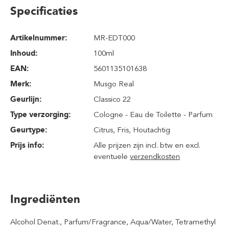
Specificaties
Artikelnummer:
MR-EDT000
Inhoud
:
100ml
EAN:
5601135101638
Merk:
Musgo Real
Geurlijn:
Classico 22
Type verzorging:
Cologne - Eau de Toilette - Parfum
Geurtype:
Citrus
, Fris
, Houtachtig
Prijs info:
Alle prijzen zijn incl. btw en excl.
eventuele
verzendkosten
Ingrediënten
Alcohol Denat., Parfum/Fragrance, Aqua/Water, Tetramethyl