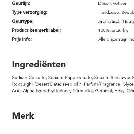
Geurlijn:
Desert Vetiver
Type verzorging:
Handzeep
, Zeep
Geurtype:
Aromatisch
, Hout
Product kenmerk label:
100% natuurlijk
Prijs info:
Alle prijzen zijn i
Ingrediënten
Sodium Cocoate, Sodium Rapeseedate, Sodium Sunflower S
Roxburghii (Desert Date) seed oil *, Parfum/Fragrance, Glyce
Acid, Alpha Isomethyl Ionone, Citronellol, Geraniol, Hexyl Ci
Merk