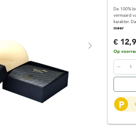
Floris London
Parker
De 100% bio
Gentlemen's Tonic
Pereira Shavery
vermaard v
karakter. D
Giesen & Forsthoff
Perma-Sharp
meer
Gillette
Personna
€ 12,
Henson Shaving
Phoenix Artisan
Herold Solingen
Premax
Op voorra
Kasho Kai
Proraso
P