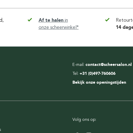
d,
Af te halen
in
Retourt
onze scheerwinkel*
14 dag
E-mail:
contact@scheersalon.nl
Tel:
+31 (0)497-760606
Bekijk onze openingstijden
Volg ons op:
s