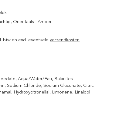
blok
achtig
, Oriëntaals - Amber
ncl. btw en excl. eventuele
verzendkosten
eedate, Aqua/Water/Eau, Balanites
rin, Sodium Chloride, Sodium Gluconate, Citric
nnamal, Hydroxycitronellal, Limonene, Linalool