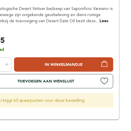
Simpsons
logische Desert Vetiver badzeep van Saponificio Varesino is
Stirling Soap Company
anwege zijn ongekende geurbeleving en diens romige
St. James of London
ankzij de toevoeging van Desert Date Oil bezit deze...
Lees
95
ad
IN WINKELMANDJE
TOEVOEGEN AAN WENSLIJST
U krijgt 65 spaarpunten voor deze bestelling