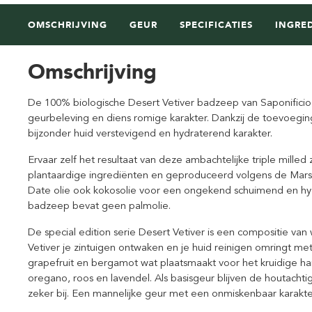
OMSCHRIJVING
GEUR
SPECIFICATIES
INGRE
Omschrijving
De 100% biologische Desert Vetiver badzeep van Saponifici
geurbeleving en diens romige karakter. Dankzij de toevoegi
bijzonder huid verstevigend en hydraterend karakter.
Ervaar zelf het resultaat van deze ambachtelijke triple mil
plantaardige ingrediënten en geproduceerd volgens de Mars
Date olie ook kokosolie voor een ongekend schuimend en hyd
badzeep bevat geen palmolie.
De special edition serie Desert Vetiver is een compositie va
Vetiver je zintuigen ontwaken en je huid reinigen omringt m
grapefruit en bergamot wat plaatsmaakt voor het kruidige h
oregano, roos en lavendel. Als basisgeur blijven de houtachti
zeker bij. Een mannelijke geur met een onmiskenbaar karakte