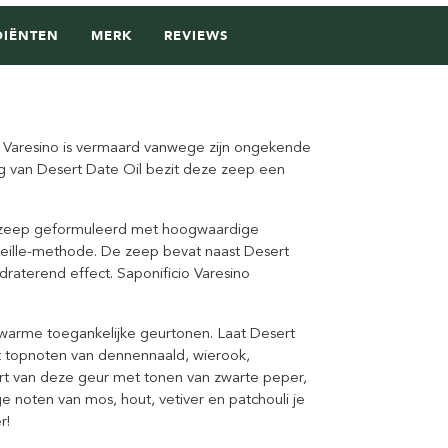
DIËNTEN
MERK
REVIEWS
o Varesino is vermaard vanwege zijn ongekende
ng van Desert Date Oil bezit deze zeep een
led zeep geformuleerd met hoogwaardige
eille-methode. De zeep bevat naast Desert
raterend effect. Saponificio Varesino
n warme toegankelijke geurtonen. Laat Desert
et topnoten van dennennaald, wierook,
art van deze geur met tonen van zwarte peper,
ge noten van mos, hout, vetiver en patchouli je
r!