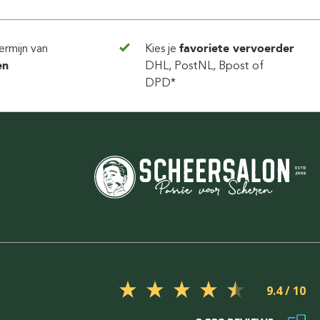
ermijn van
Kies je
favoriete vervoerder
en
DHL, PostNL, Bpost of
DPD*
9.4