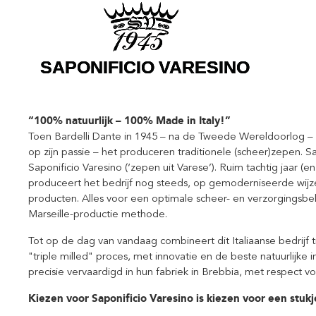
“100% natuurlijk – 100% Made in Italy!”
Toen Bardelli Dante in 1945 – na de Tweede Wereldoorlog – w
op zijn passie – het produceren traditionele (scheer)zepen. Sam
Saponificio Varesino (‘zepen uit Varese’). Ruim tachtig jaar (en
produceert het bedrijf nog steeds, op gemoderniseerde wij
producten. Alles voor een optimale scheer- en verzorgingsbe
Marseille-productie methode.
Tot op de dag van vandaag combineert dit Italiaanse bedrijf 
"triple milled" proces, met innovatie en de beste natuurlijke
precisie vervaardigd in hun fabriek in Brebbia, met respect vo
Kiezen voor Saponificio Varesino is kiezen voor een stukje 