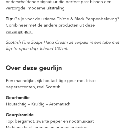
onderscheidende signatuur die perfect past binnen een
verzorgde, moderne uitstraling.
Tip:
Ga je voor de ultieme Thistle & Black Pepper-beleving?
Combineer met de andere producten uit
deze
verzorgingslijn
.
Scottish Fine Soaps Hand Cream zit verpakt in een tube met
flip-to-open-dop. Inhoud 100 ml.
Over deze geurlijn
Een mannelijke, rijk-houtachtige geur met frisse
peperaccenten, real Scottish
Geurfamilie
Houtachtig – Kruidig – Aromatisch
Geurpiramide
Top: bergamot, zwarte peper en nootmuskaat
Midden: distel, grenen en groene orchidee