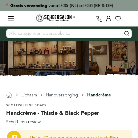
Voor
15:00
besteld,
direct verzonden
Lichaam
Handverzorging
Handcrème
SCOTTISH FINE SOAPS
Handcrème - Thistle & Black Pepper
Schrijf een review
U krijgt 50 spaarpunten voor deze bestelling