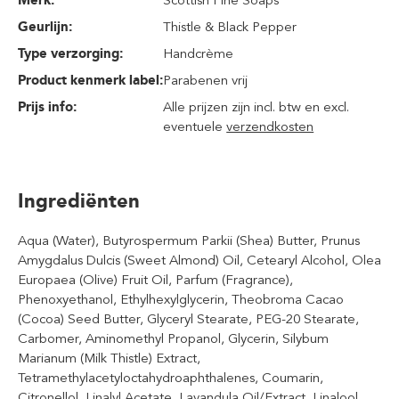
Merk:
Scottish Fine Soaps
Geurlijn:
Thistle & Black Pepper
Type verzorging:
Handcrème
Product kenmerk label:
Parabenen vrij
Prijs info:
Alle prijzen zijn incl. btw en excl.
eventuele
verzendkosten
Ingrediënten
Aqua (Water), Butyrospermum Parkii (Shea) Butter, Prunus
Amygdalus Dulcis (Sweet Almond) Oil, Cetearyl Alcohol, Olea
Europaea (Olive) Fruit Oil, Parfum (Fragrance),
Phenoxyethanol, Ethylhexylglycerin, Theobroma Cacao
(Cocoa) Seed Butter, Glyceryl Stearate, PEG-20 Stearate,
Carbomer, Aminomethyl Propanol, Glycerin, Silybum
Marianum (Milk Thistle) Extract,
Tetramethylacetyloctahydroaphthalenes, Coumarin,
Citronellol, Linalyl Acetate, Lavandula Oil/Extract, Linalool,