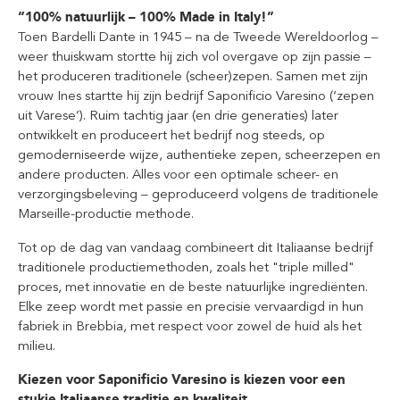
“100% natuurlijk – 100% Made in Italy!”
Toen Bardelli Dante in 1945 – na de Tweede Wereldoorlog –
weer thuiskwam stortte hij zich vol overgave op zijn passie –
het produceren traditionele (scheer)zepen. Samen met zijn
vrouw Ines startte hij zijn bedrijf Saponificio Varesino (‘zepen
uit Varese’). Ruim tachtig jaar (en drie generaties) later
ontwikkelt en produceert het bedrijf nog steeds, op
gemoderniseerde wijze, authentieke zepen, scheerzepen en
andere producten. Alles voor een optimale scheer- en
verzorgingsbeleving – geproduceerd volgens de traditionele
Marseille-productie methode.
Tot op de dag van vandaag combineert dit Italiaanse bedrijf
traditionele productiemethoden, zoals het "triple milled"
proces, met innovatie en de beste natuurlijke ingrediënten.
Elke zeep wordt met passie en precisie vervaardigd in hun
fabriek in Brebbia, met respect voor zowel de huid als het
milieu.
Kiezen voor Saponificio Varesino is kiezen voor een
stukje Italiaanse traditie en kwaliteit.