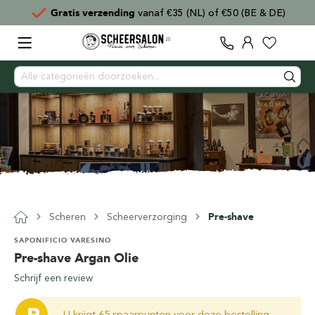
Gratis verzending
vanaf €35 (NL) of €50 (BE & DE)
Scheren
Scheerverzorging
Pre-shave
SAPONIFICIO VARESINO
Pre-shave Argan Olie
Schrijf een review
U krijgt 65 spaarpunten voor deze bestelling