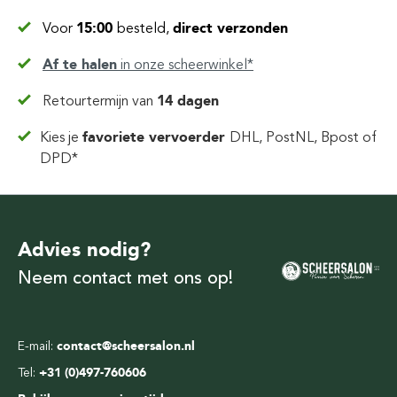
Voor
15:00
besteld,
direct verzonden
Af te halen
in
onze scheerwinkel*
Retourtermijn van
14 dagen
Kies je
favoriete vervoerder
DHL, PostNL, Bpost of
DPD*
Advies nodig?
Neem contact met ons op!
E-mail:
contact@scheersalon.nl
Tel:
+31 (0)497-760606