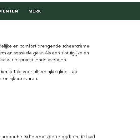
DIËNTEN
MERK
endelijke en comfort brengende scheercrème
m en sensuele geur. Als een zintuiglijke en
ntische en sprankelende avonden.
lijk talg voor ultiem rijke glide. Talk
en rijker ervaren.
ardoor het scheermes beter glijdt en de huid