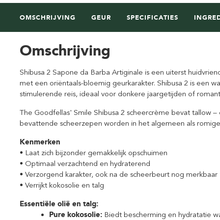
OMSCHRIJVING
GEUR
SPECIFICATIES
INGRE
Omschrijving
Shibusa 2 Sapone da Barba Artiginale is een uiterst huidvri
met een oriëntaals-bloemig geurkarakter. Shibusa 2 is een war
stimulerende reis, ideaal voor donkere jaargetijden of roma
The Goodfellas' Smile Shibusa 2 scheercrème bevat tallow – dier
bevattende scheerzepen worden in het algemeen als romiger 
Kenmerken
• Laat zich bijzonder gemakkelijk opschuimen
• Optimaal verzachtend en hydraterend
• Verzorgend karakter, ook na de scheerbeurt nog merkbaar
• Verrijkt kokosolie en talg
Essentiële olië en talg:
Pure kokosolie:
Biedt bescherming en hydratatie wa