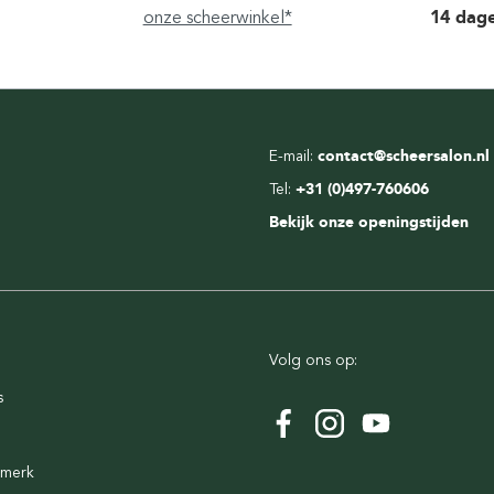
onze scheerwinkel*
14 dag
E-mail:
contact@scheersalon.nl
Tel:
+31 (0)497-760606
Bekijk onze openingstijden
Volg ons op:
s
rmerk