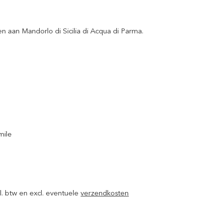
 aan Mandorlo di Sicilia di Acqua di Parma.
mile
ncl. btw en excl. eventuele
verzendkosten