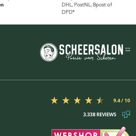
en
DHL, PostNL, Bpost of
DPD*
9.4
3.338 REVIEWS