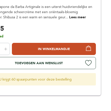
Simpsons
apone da Barba Artiginale is een uiterst huidvriendelijke en
Stirling Soap Company
engende scheercrème met een oriëntaals-bloemig
St. James of London
r. Shibusa 2 is een warm en sensuele geur....
Lees meer
95
ad
IN WINKELMANDJE
TOEVOEGEN AAN WENSLIJST
U krijgt 60 spaarpunten voor deze bestelling