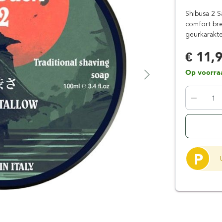
Floris London
Parker
Shibusa 2 S
Gentlemen's Tonic
Pereira Shavery
comfort br
geurkarakte
Giesen & Forsthoff
Perma-Sharp
Gillette
Personna
€ 11,
Henson Shaving
Phoenix Artisan
Op voorra
Herold Solingen
Premax
Kasho Kai
Proraso
P