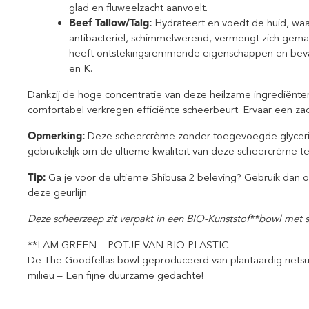
glad en fluweelzacht aanvoelt.
Beef Tallow/Talg:
Hydrateert en voedt de huid, waa
antibacteriël, schimmelwerend, vermengt zich gemakk
heeft ontstekingsremmende eigenschappen en bevat 
en K.
Dankzij de hoge concentratie van deze heilzame ingrediënt
comfortabel verkregen efficiënte scheerbeurt. Ervaar een za
Opmerking:
Deze scheercrème zonder toegevoegde glycerin
gebruikelijk om de ultieme kwaliteit van deze scheercrème t
Tip:
Ga je voor de ultieme Shibusa 2 beleving? Gebruik dan 
deze geurlijn
Deze scheerzeep zit verpakt in een BIO-Kunststof**bowl met 
**I AM GREEN – POTJE VAN BIO PLASTIC
De The Goodfellas bowl geproduceerd van plantaardig rietsu
milieu – Een fijne duurzame gedachte!