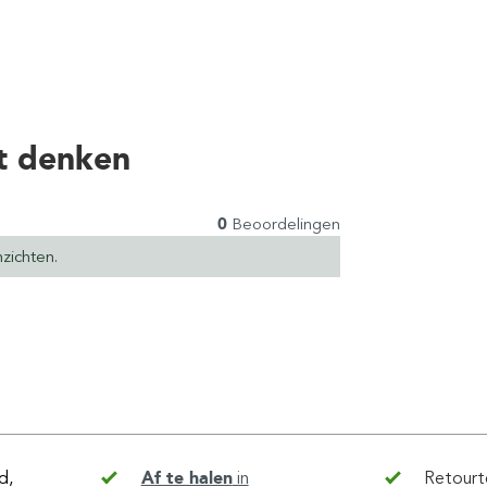
t denken
0
Beoordelingen
zichten.
d,
Af te halen
in
Retourt