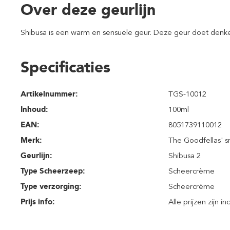
Over deze geurlijn
Shibusa is een warm en sensuele geur. Deze geur doet denken
Specificaties
Artikelnummer:
TGS-10012
Inhoud
:
100ml
EAN:
8051739110012
Merk:
The Goodfellas' s
Geurlijn:
Shibusa 2
Type Scheerzeep:
Scheercrème
Type verzorging:
Scheercrème
Prijs info:
Alle prijzen zijn i