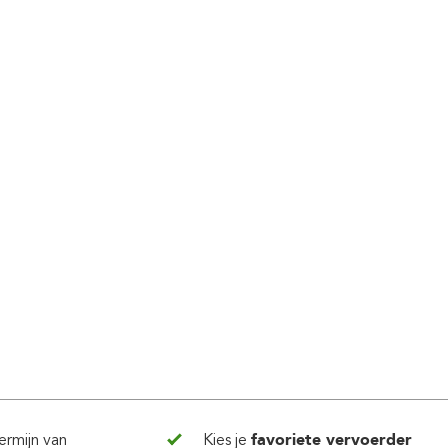
ermijn van
Kies je
favoriete vervoerder