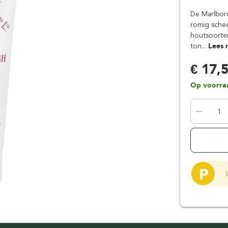
Floris London
Parker
De Marlboro
Gentlemen's Tonic
Pereira Shavery
romig schee
houtsoorten
Giesen & Forsthoff
Perma-Sharp
ton...
Lees 
Gillette
Personna
€ 17,
Henson Shaving
Phoenix Artisan
Herold Solingen
Premax
Op voorra
Kasho Kai
Proraso
P