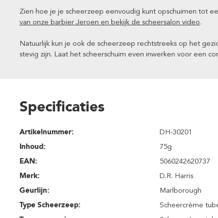
Zien hoe je je scheerzeep eenvoudig kunt opschuimen tot ee
van onze barbier Jeroen en bekijk de scheersalon video
.
Natuurlijk kun je ook de scheerzeep rechtstreeks op het gezi
stevig zijn. Laat het scheerschuim even inwerken voor een c
Specificaties
Artikelnummer:
DH-30201
Inhoud
:
75g
EAN:
5060242620737
Merk:
D.R. Harris
Geurlijn:
Marlborough
Type Scheerzeep:
Scheercrème tub