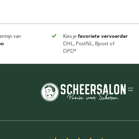
ermijn van
Kies je
favoriete vervoerder
en
DHL, PostNL, Bpost of
DPD*