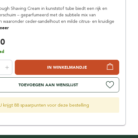
Simpsons
ugh Shaving Cream in kunststof tube biedt een rijk en
Stirling Soap Company
rschuim – geparfumeerd met de subtiele mix van
St. James of London
 waaronder ceder-sandelhout en milde citrus- en kruidige
meer
50
ad
IN WINKELMANDJE
TOEVOEGEN AAN WENSLIJST
U krijgt 88 spaarpunten voor deze bestelling