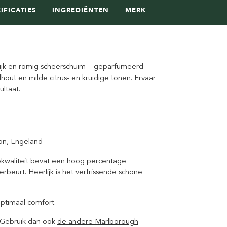
IFICATIES
INGREDIËNTEN
MERK
rijk en romig scheerschuim – geparfumeerd
out en milde citrus- en kruidige tonen. Ervaar
ltaat.
on, Engeland
kwaliteit bevat een hoog percentage
beurt. Heerlijk is het verfrissende schone
ptimaal comfort.
? Gebruik dan ook
de andere Marlborough