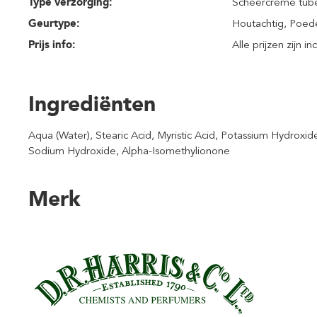
Type verzorging:
Scheercrème tub
Geurtype:
Houtachtig
, Poed
Prijs info:
Alle prijzen zijn i
Ingrediënten
Aqua (Water), Stearic Acid, Myristic Acid, Potassium Hydroxid
Sodium Hydroxide, Alpha-Isomethylionone
Merk