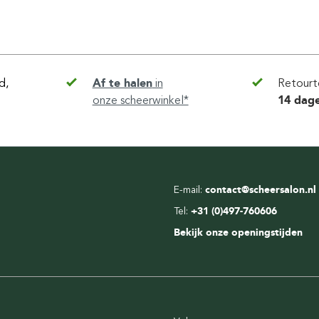
d,
Af te halen
in
Retourt
onze scheerwinkel*
14 dag
E-mail:
contact@scheersalon.nl
Tel:
+31 (0)497-760606
Bekijk onze openingstijden