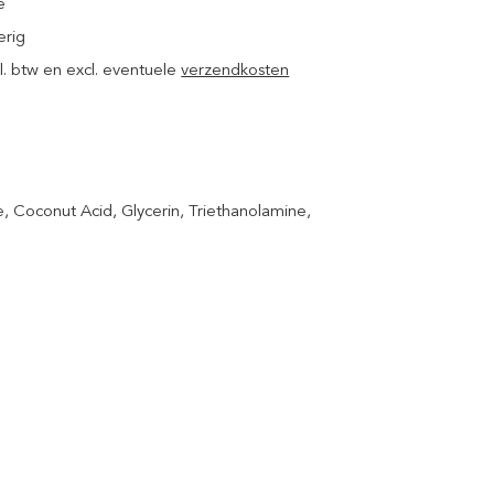
e
erig
ncl. btw en excl. eventuele
verzendkosten
e, Coconut Acid, Glycerin, Triethanolamine,