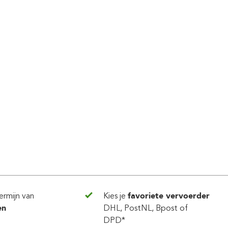
ermijn van
Kies je
favoriete vervoerder
en
DHL, PostNL, Bpost of
DPD*