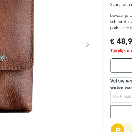
Schrijf een
Floris London
Parker
Gentlemen's Tonic
Pereira Shavery
Bewaar je s
scheeretui v
Giesen & Forsthoff
Perma-Sharp
praktische 
Gillette
Personna
Henson Shaving
Phoenix Artisan
€ 48,
Herold Solingen
Premax
Tijdelijk n
Kasho Kai
Proraso
Vul uw e-m
weten wan
P