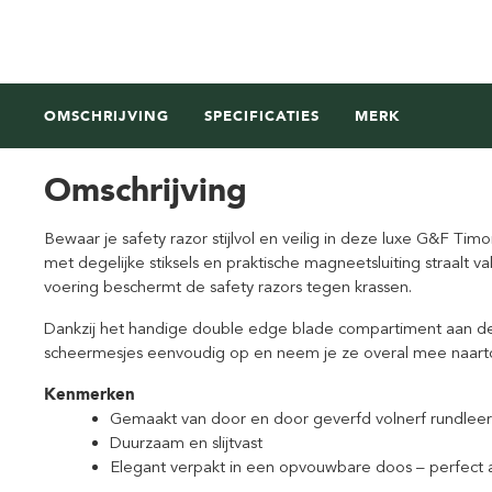
OMSCHRIJVING
SPECIFICATIES
MERK
Omschrijving
Bewaar je safety razor stijlvol en veilig in deze luxe G&F Tim
met degelijke stiksels en praktische magneetsluiting straalt
voering beschermt de safety razors tegen krassen.
Dankzij het handige double edge blade compartiment aan de a
scheermesjes eenvoudig op en neem je ze overal mee naartoe
Kenmerken
Gemaakt van door en door geverfd volnerf rundleer
Duurzaam en slijtvast
Elegant verpakt in een opvouwbare doos – perfect al