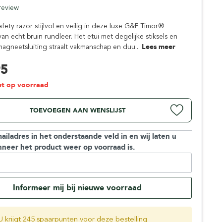
Simpsons
 review
Stirling Soap Company
afety razor stijlvol en veilig in deze luxe G&F Timor®
St. James of London
an echt bruin rundleer. Het etui met degelijke stiksels en
magneetsluiting straalt vakmanschap en duu...
Lees meer
95
iet op voorraad
TOEVOEGEN AAN WENSLIJST
ailadres in het onderstaande veld in en wij laten u
neer het product weer op voorraad is.
Informeer mij bij nieuwe voorraad
U krijgt 245 spaarpunten voor deze bestelling