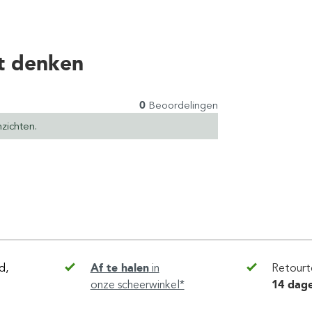
t denken
0
Beoordelingen
zichten.
d,
Af te halen
in
Retourt
onze scheerwinkel*
14 dag