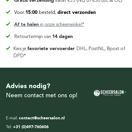
Gratis verzending
vanaf
€35 (NL) of €50 (BE & DE)
Voor
15:00
besteld,
direct verzonden
Af te halen
in
onze scheerwinkel*
Retourtermijn van
14 dagen
Kies je
favoriete vervoerder
DHL, PostNL, Bpost of
DPD*
Advies nodig?
Neem contact met ons op!
E-mail:
contact@scheersalon.nl
Tel:
+31 (0)497-760606