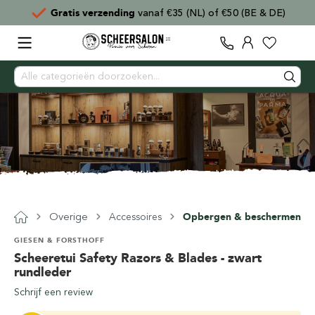
Gratis verzending
vanaf €35 (NL) of €50 (BE & DE)
Overige
Accessoires
Opbergen & beschermen
GIESEN & FORSTHOFF
Scheeretui Safety Razors & Blades - zwart
rundleder
Schrijf een review