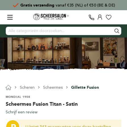
Gratis verzending
vanaf €35 (NL) of €50 (BE & DE)
Scheren
Scheermes
Gillette Fusion
MONDIAL 1908
Scheermes Fusion Titan - Satin
Schrijf een review
U krijgt 543 spaarpunten voor deze bestelling