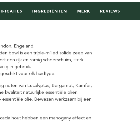
IFICATIES
INGREDIËNTEN
MERK
REVIEWS
ondon, Engeland.
n bowl is een triple-milled solide zeep van
rt een rijk en romig scheerschuim, sterk
nig in gebruik.
eschikt voor elk huidtype.
ig noten van Eucalyptus, Bergamot, Kamfer,
 kwaliteit natuurlijke essentiële oliën.
e essentiële olie. Bewezen werkzaam bij een
cacia hout hebben een mahogany effect en