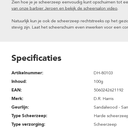
Zien hoe je je scheerzeep eenvoudig kunt opschuimen tot ee
van onze barbier Jeroen en bekijk de scheersalon video
.
Natuurlijk kun je ook de scheerzeep rechtstreeks op het gezi
stevig zijn. Laat het scheerschuim even inwerken voor een c
Specificaties
Artikelnummer:
DH-80103
Inhoud
:
100g
EAN:
5060242621192
Merk:
D.R. Harris
Geurlijn:
Sandalwood - Sa
Type Scheerzeep:
Harde scheerzee
Type verzorging:
Scheerzeep