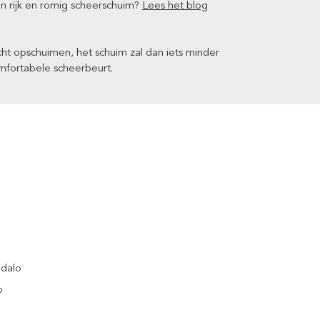
n rijk en romig scheerschuim?
Lees het blog
cht opschuimen, het schuim zal dan iets minder
omfortabele scheerbeurt.
ndalo
p