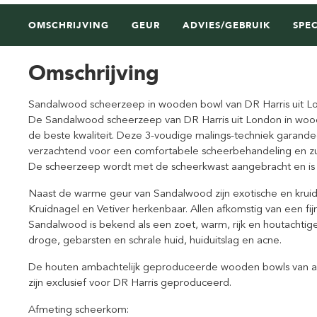
OMSCHRIJVING
GEUR
ADVIES/GEBRUIK
SPEC
Omschrijving
Sandalwood scheerzeep in wooden bowl van DR Harris uit L
De Sandalwood scheerzeep van DR Harris uit London in woode
de beste kwaliteit. Deze 3-voudige malings-techniek garandee
verzachtend voor een comfortabele scheerbehandeling en zui
De scheerzeep wordt met de scheerkwast aangebracht en is g
Naast de warme geur van Sandalwood zijn exotische en kruid
Kruidnagel en Vetiver herkenbaar. Allen afkomstig van een fijne
Sandalwood is bekend als een zoet, warm, rijk en houtachtig
droge, gebarsten en schrale huid, huiduitslag en acne.
De houten ambachtelijk geproduceerde wooden bowls van a
zijn exclusief voor DR Harris geproduceerd.
Afmeting scheerkom: