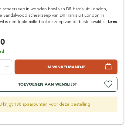
Simpsons
 scheerzeep in wooden bowl van DR Harris uit London,
Stirling Soap Company
e Sandalwood scheerzeep van DR Harris uit London in
St. James of London
 is een triple-milled solide zeep van de beste kwalite...
Lees
50
ad
IN WINKELMANDJE
TOEVOEGEN AAN WENSLIJST
U krijgt 198 spaarpunten voor deze bestelling