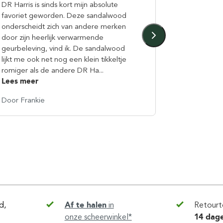
DR Harris is sinds kort mijn absolute
Een heerli
favoriet geworden. Deze sandalwood
zeep. Voelt
onderscheidt zich van andere merken
Moet nog 
door zijn heerlijk verwarmende
de verwerk
geurbeleving, vind ik. De sandalwood
scheercrem
lijkt me ook net nog een klein tikkeltje
goed.
romiger als de andere DR Ha...
Lees meer
Door Frankie
Door Willi
d,
Af te halen
in
Retourt
onze scheerwinkel*
14 dag