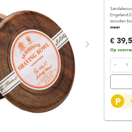
Floris London
Parker
Sandalwood
Gentlemen's Tonic
Pereira Shavery
Engeland.D
wooden bowl
Giesen & Forsthoff
Perma-Sharp
meer
Gillette
Personna
€ 39,
Henson Shaving
Phoenix Artisan
Herold Solingen
Premax
Op voorra
Kasho Kai
Proraso
P