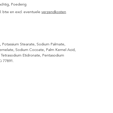
achtig
, Poederig
ncl. btw en excl. eventuele
verzendkosten
n, Potassium Stearate, Sodium Palmate,
rnelate, Sodium Cocoate, Palm Kernel Acid,
, Tetrasodium Etidronate, Pentasodium
i 77891.