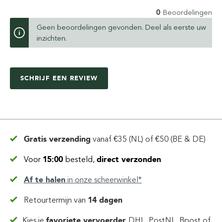
0
Beoordelingen
Geen beoordelingen gevonden. Deel als eerste uw
inzichten.
SCHRIJF EEN REVIEW
Gratis verzending
vanaf
€35 (NL) of €50 (BE & DE)
Voor
15:00
besteld,
direct verzonden
Af te halen
in
onze scheerwinkel*
Retourtermijn van
14 dagen
Kies je
favoriete vervoerder
DHL, PostNL, Bpost of