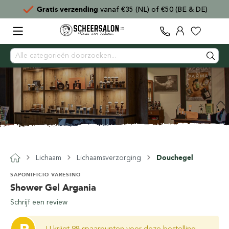
 (NL) of €50 (BE & DE)
Voor
15:00
besteld,
direct 
Lichaam
Lichaamsverzorging
Douchegel
SAPONIFICIO VARESINO
Shower Gel Argania
Schrijf een review
U krijgt 98 spaarpunten voor deze bestelling