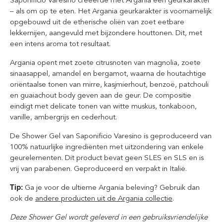
Saponificio Varesino creëerde met Argania een geurkarakter
– als om op te eten. Het Argania geurkarakter is voornamelijk
opgebouwd uit de etherische oliën van zoet eetbare
lekkernijen, aangevuld met bijzondere houttonen. Dit, met
een intens aroma tot resultaat.
Argania opent met zoete citrusnoten van magnolia, zoete
sinaasappel, amandel en bergamot, waarna de houtachtige
oriëntaalse tonen van mirre, kasjmierhout, benzoë, patchouli
en guaiachout body geven aan de geur. De compositie
eindigt met delicate tonen van witte muskus, tonkaboon,
vanille, ambergrijs en cederhout.
De Shower Gel van Saponificio Varesino is geproduceerd van
100% natuurlijke ingrediënten met uitzondering van enkele
geurelementen. Dit product bevat geen SLES en SLS en is
vrij van parabenen. Geproduceerd en verpakt in Italië.
Tip:
Ga je voor de ultieme Argania beleving? Gebruik dan
ook de
andere producten uit de Argania collectie
.
Deze Shower Gel wordt geleverd in een gebruiksvriendelijke