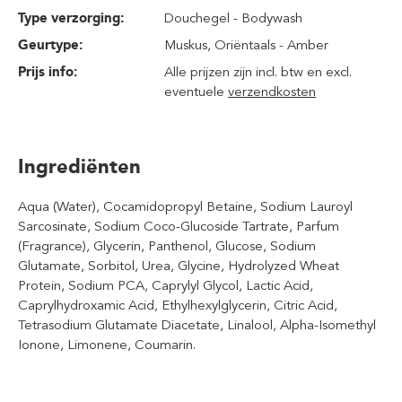
Type verzorging:
Douchegel - Bodywash
Geurtype:
Muskus
, Oriëntaals - Amber
Prijs info:
Alle prijzen zijn incl. btw en excl.
eventuele
verzendkosten
Ingrediënten
Aqua (Water), Cocamidopropyl Betaine, Sodium Lauroyl
Sarcosinate, Sodium Coco-Glucoside Tartrate, Parfum
(Fragrance), Glycerin, Panthenol, Glucose, Sodium
Glutamate, Sorbitol, Urea, Glycine, Hydrolyzed Wheat
Protein, Sodium PCA, Caprylyl Glycol, Lactic Acid,
Caprylhydroxamic Acid, Ethylhexylglycerin, Citric Acid,
Tetrasodium Glutamate Diacetate, Linalool, Alpha-Isomethyl
Ionone, Limonene, Coumarin.