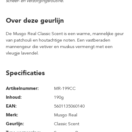
scheer- en verzorgingsroutine.
Over deze geurlijn
De Musgo Real Classic Scent is een warme, mannelijke geur
van patchouli en houtachtige noten. Een vastberaden
mannengeur die vetiver en muskus vermengt met een
vleugje lavendel.
Specificaties
Artikelnummer:
MR-199CC
Inhoud
:
190g
EAN:
5601135060140
Merk:
Musgo Real
Geurlijn:
Classic Scent