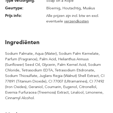
Type verzorging:
Soap on a Rope
Geurtype:
Bloemig
, Houtachtig
, Muskus
Prijs info:
Alle prijzen zijn incl. btw en excl.
eventuele
verzendkosten
Ingrediënten
Sodium Palmate, Aqua (Water), Sodium Palm Kernelate,
Parfum (Fragrance), Palm Acid, Helianthus Annuus
(Sunflower) Seed Oil, Glycerin, Palm Kernel Acid, Sodium
Chloride, Tetrasodium EDTA, Tetrasodium Etidronate,
Sodium Thiosulfate, Juglans Regia (Walnut) Shell Extract, CI
77891 (Titanium Dioxide), CI 77007 (Ultramarines), CI 77492
(Iron Oxides), Geraniol, Coumarin, Eugenol, Citronellol,
Evernia Furfuracea (Treemoss) Extract, Linalool, Limonene,
Cinnamyl Alcohol.