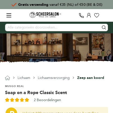
Gratis verzending
vanaf €35 (NL) of €50 (BE & DE)
Lichaam
Lichaamsverzorging
Zeep aan koord
MUSGO REAL
Soap on a Rope Classic Scent
2 Beoordelingen