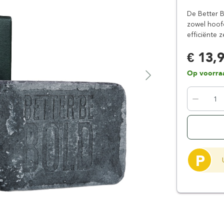
Floris London
Parker
De Better B
Gentlemen's Tonic
Pereira Shavery
zowel hoofd
efficiënte 
Giesen & Forsthoff
Perma-Sharp
Gillette
Personna
€ 13,
Henson Shaving
Phoenix Artisan
Op voorra
Herold Solingen
Premax
Kasho Kai
Proraso
P