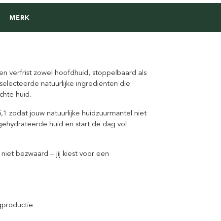
MERK
n verfrist zowel hoofdhuid, stoppelbaard als
electeerde natuurlijke ingrediënten die
chte huid.
1 zodat jouw natuurlijke huidzuurmantel niet
gehydrateerde huid en start de dag vol
niet bezwaard – jij kiest voor een
gproductie