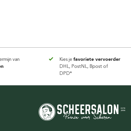
ermijn van
Kies je
favoriete vervoerder
en
DHL, PostNL, Bpost of
DPD*