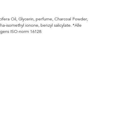
fera Oil, Glycerin, perfume, Charcoal Powder,
pha-isomethyl ionone, benzyl salicylate. *Alle
volgens ISO-norm 16128