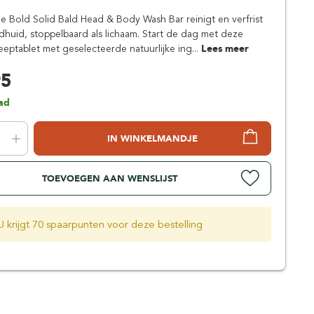
Simpsons
e Bold Solid Bald Head & Body Wash Bar reinigt en verfrist
Stirling Soap Company
huid, stoppelbaard als lichaam. Start de dag met deze
St. James of London
zeeptablet met geselecteerde natuurlijke ing...
Lees meer
95
ad
IN WINKELMANDJE
TOEVOEGEN AAN WENSLIJST
U krijgt 70 spaarpunten voor deze bestelling