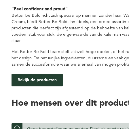
"Feel confident and proud"
Better Be Bold richt zich speciaal op mannen zonder haar. W
Cream, biedt Better Be Bold, inmiddels, een breed assortime
producten die perfect zijn afgestemd op de behoefte van k
voeden ‘stuk voor stuk’ de eigenwaarde van de kale man waa
staan.
Het Better Be Bold team stelt zichzelf hoge doelen, of het nu
het design. De natuurlijke ingrediënten, duurzame en vaak 
samen de succesformule waar we allemaal van mogen profit
Bekijk de producten
Hoe mensen over dit produc
Geen beoordelingen gevonden. Deel als eerste uw in