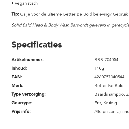
• Veganistisch
Tip:
Ga je voor de ultieme Better Be Bold beleving? Gebruik
Solid Bald Head & Body Wash Bar
wordt geleverd in gerecycl
Specificaties
Artikelnummer:
BBB-704054
Inhoud
:
110g
EAN:
4260757040544
Merk:
Better Be Bold
Type verzorging:
Baardshampoo
, 
Geurtype:
Fris
, Kruidig
Prijs info:
Alle prijzen zijn i