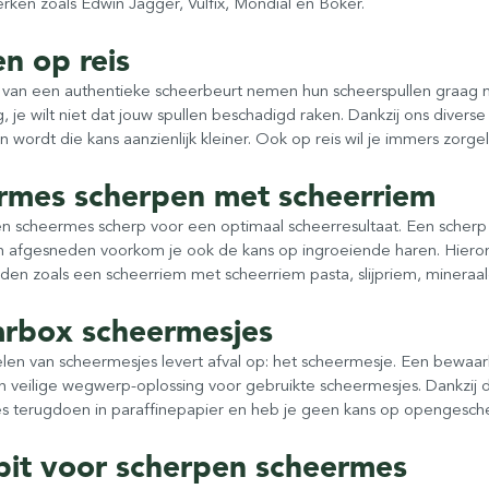
ken zoals Edwin Jagger, Vulfix, Mondial en Böker.
n op reis
 van een authentieke scheerbeurt nemen hun scheerspullen graag me
, je wilt niet dat jouw spullen beschadigd raken. Dankzij ons dive
n wordt die kans aanzienlijk kleiner. Ook op reis wil je immers zor
rmes scherpen met scheerriem
n scheermes scherp voor een optimaal scheerresultaat. Een scher
 afgesneden voorkom je ook de kans op ingroeiende haren. Hieronde
en zoals een scheerriem met scheerriem pasta, slijpriem, mineraal
rbox scheermesjes
elen van scheermesjes levert afval op: het scheermesje. Een bewa
veilige wegwerp-oplossing voor gebruikte scheermesjes. Dankzij de
s terugdoen in paraffinepapier en heb je geen kans op opengesche
pit voor scherpen scheermes