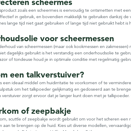
fecteren scheermes
sproduct zoals een scheermes is eenvoudig te ontsmetten met een 
fectief in gebruik, en bovendien makkelijk te gebruiken dankzij de
s lange tijd niet gaat gebruiken of lange tijd niet gebruikt hebt i
houdsolie voor scheermessen
derhoud van scheermessen (maar ook kookmessen en zakmessen) rad
iet dagelijks gebruikt is het verstandig een onderhoudsolie te 
azor of tondeuse houd je in optimale conditie met regelmatig gebru
m een talkverstuiver?
s een ideaal middel om huidirritatie te voorkomen of te verminderen
ulpstuk om het talkpoeder gelijkmatig en gedoseerd aan te breng
 verstuiver zorgt ervoor dat je langer kunt doen met je talkpoeder. O
rkom of zeepbakje
om, scuttle of zeepbakje wordt gebruikt om voor het scheren een 
 aan te brengen op de huid. Kies uit diverse modellen, vervaardigd 