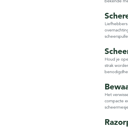
bekende mer
Schere
Liefhebbers
overnachting
scheerspulle
Schee
Houd je ope
strak worden
benodigdhed
Bewaa
Het verwiss
compacte en 
scheermesje
Razor