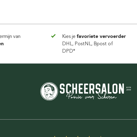
ermijn van
Kies je
favoriete vervoerder
en
DHL, PostNL, Bpost of
DPD*