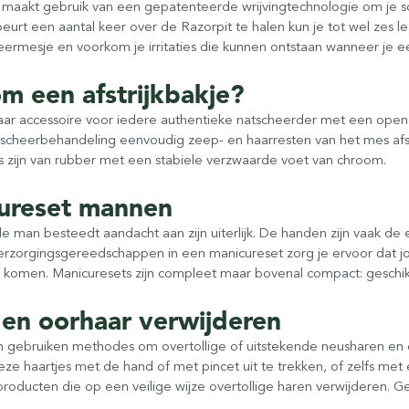
 maakt gebruik van een gepatenteerde wrijvingtechnologie om je 
eurt een aantal keer over de Razorpit te halen kun je tot wel zes 
ermesje en voorkom je irritaties die kunnen ontstaan wanneer je e
m een afstrijkbakje?
r accessoire voor iedere authentieke natscheerder met een open sch
w scheerbehandeling eenvoudig zeep- en haarresten van het mes afs
es zijn van rubber met een stabiele verzwaarde voet van chroom.
ureset mannen
 man besteedt aandacht aan zijn uiterlijk. De handen zijn vaak de e
verzorgingsgereedschappen in een manicureset zorg je ervoor dat j
 komen. Manicuresets zijn compleet maar bovenal compact: geschik
 en oorhaar verwijderen
gebruiken methodes om overtollige of uitstekende neusharen en oorha
eze haartjes met de hand of met pincet uit te trekken, of zelfs me
roducten die op een veilige wijze overtollige haren verwijderen. Ge