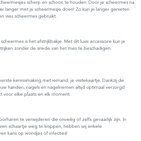
scheermesjes scherp en schoon te houden. Door je scheermes na
leer langer met je scheermesje doen! Zo kun je langer genieten
en vies scheermes gebruikt.
eermes is het afstrijkbakje. Met dit luxe accessoire kun je
trijken zonder de snede van het mes te beschadigen.
erste kennismaking met iemand; je visitekaartje. Dankzij de
ouw handen, nagels en nagelriemen altijd optimaal verzorgd
t voor elke plaats en elk moment.
ren te verwijderen die onveilig of zelfs gevaarlijk zijn. In
t een schaartje weg te knippen, hebben wij enkele
en kans op wondjes of infecties!