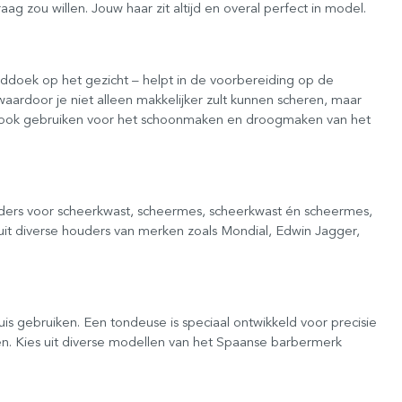
graag zou willen. Jouw haar zit altijd en overal perfect in model.
oek op het gezicht – helpt in de voorbereiding op de
rdoor je niet alleen makkelijker zult kunnen scheren, maar
oek ook gebruiken voor het schoonmaken en droogmaken van het
ders voor scheerkwast, scheermes, scheerkwast én scheermes,
 uit diverse houders van merken zoals Mondial, Edwin Jagger,
is gebruiken. Een tondeuse is speciaal ontwikkeld voor precisie
den. Kies uit diverse modellen van het Spaanse barbermerk