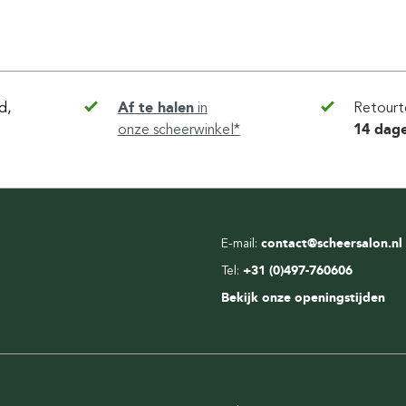
d,
Af te halen
in
Retourt
onze scheerwinkel*
14 dag
E-mail:
contact@scheersalon.nl
Tel:
+31 (0)497-760606
Bekijk onze openingstijden