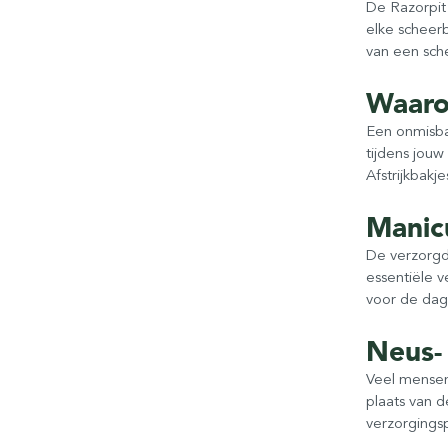
De Razorpit
elke scheerb
van een sche
Waaro
Een onmisbaa
tijdens jou
Afstrijkbakj
Manic
De verzorgde
essentiële 
voor de dag
Neus-
Veel mensen 
plaats van d
verzorgingsp