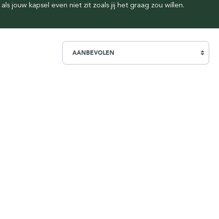
Simpsons
 jouw kapsel even niet zit zoals jij het graag zou willen.
Stirling Soap Company
St. James of London