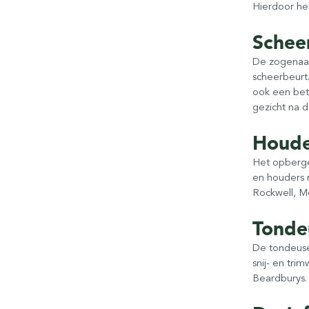
Hierdoor heb 
Schee
De zogenaam
scheerbeurt
ook een bet
gezicht na d
Houde
Het opberge
en houders m
Rockwell, Me
Tonde
De tondeuse 
snij- en tri
Beardburys.