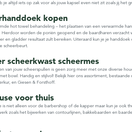
je altijd iets op zak voor als jouw kapsel even niet zit zoals jij het 
rhanddoek kopen
de hot towel behandeling – het plaatsen van een verwarmde handd
. Hierdoor worden de poriën geopend en de baardharen verzacht waa
er en gladder resultaat zult bereiken. Uiteraard kun je je handd
e scheerbeurt.
r scheerkwast scheermes
n van jouw scheerspullen is geen zorg meer met onze diverse hou
et bowl. Handig en stijlvol! Bekijk hier ons assortiment, bestaande
rkur, en Giesen & Forsthoff.
use voor thuis
is niet alleen voor de barbershop of de kapper maar kun je ook thu
mwerk zoals het bijwerken van contourlijnen, bakkebaarden en baar