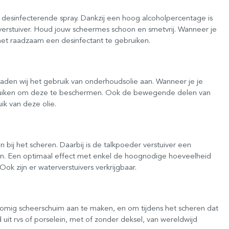
desinfecterende spray. Dankzij een hoog alcoholpercentage is
 verstuiver. Houd jouw scheermes schoon en smetvrij. Wanneer je
s het raadzaam een desinfectant te gebruiken.
en wij het gebruik van onderhoudsolie aan. Wanneer je je
gebruiken om deze te beschermen. Ook de bewegende delen van
ik van deze olie.
 bij het scheren. Daarbij is de talkpoeder verstuiver een
en. Een optimaal effect met enkel de hoognodige hoeveelheid
ok zijn er waterverstuivers verkrijgbaar.
romig scheerschuim aan te maken, en om tijdens het scheren dat
uit rvs of porselein, met of zonder deksel, van wereldwijd