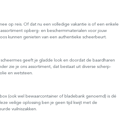
e op reis. Of dat nu een volledige vakantie is of een enkele
rse assortiment opberg- en beschermmaterialen voor jouw
geloos kunnen genieten van een authentieke scheerbeurt.
p scheermes geeft je gladde look en doordat de baardharen
r zie je ons assortiment, dat bestaat uit diverse scherp-
olie en wetsteen.
arbox (ook wel bewaarcontainer of bladebank genoemd) is dé
ze veilige oplossing ben je geen tijd kwijt met de
urde vuilniszakken.