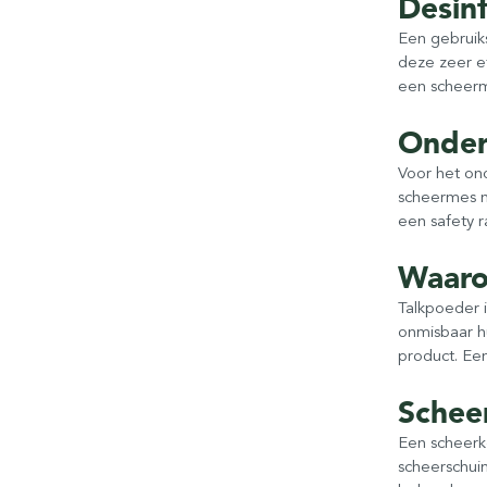
Desin
Een gebruik
deze zeer ef
een scheerme
Onder
Voor het on
scheermes n
een safety r
Waaro
Talkpoeder i
onmisbaar h
product. Een
Schee
Een scheerk
scheerschuim