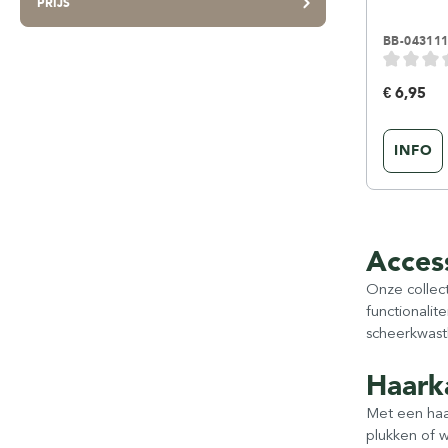
PRIJS
BB-04311
€ 6,95
INFO
Acces
Onze collect
functionalit
scheerkwast
Haark
Met een haa
plukken of 