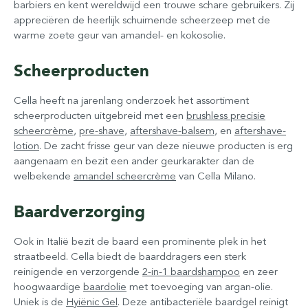
barbiers en kent wereldwijd een trouwe schare gebruikers. Zij
appreciëren de heerlijk schuimende scheerzeep met de
warme zoete geur van amandel- en kokosolie.
Scheerproducten
Cella heeft na jarenlang onderzoek het assortiment
scheerproducten uitgebreid met een
brushless precisie
scheercrème
,
pre-shave
,
aftershave-balsem
, en
aftershave-
lotion
. De zacht frisse geur van deze nieuwe producten is erg
aangenaam en bezit een ander geurkarakter dan de
welbekende
amandel scheercrème
van Cella Milano.
Baardverzorging
Ook in Italië bezit de baard een prominente plek in het
straatbeeld. Cella biedt de baarddragers een sterk
reinigende en verzorgende
2-in-1 baardshampoo
en zeer
hoogwaardige
baardolie
met toevoeging van argan-olie.
Uniek is de
Hyiënic Gel
. Deze antibacteriële baardgel reinigt