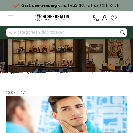
 & DE)
Voor
15:00
besteld,
direct verzonden
10-03-2017