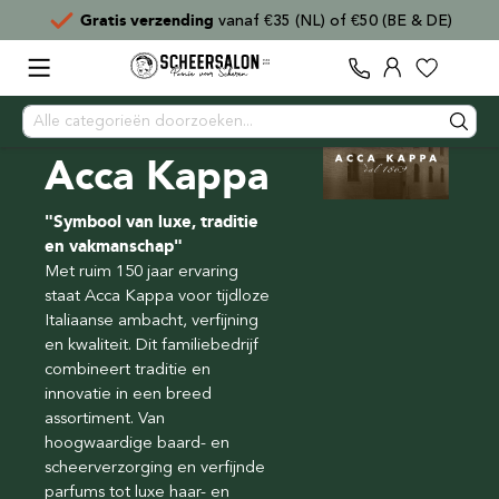
 (NL) of €50 (BE & DE)
Voor
15:00
besteld,
direct 
Acca Kappa
"Symbool van luxe, traditie
en vakmanschap"
Met ruim 150 jaar ervaring
staat Acca Kappa voor tijdloze
Italiaanse ambacht, verfijning
en kwaliteit. Dit familiebedrijf
combineert traditie en
innovatie in een breed
assortiment. Van
hoogwaardige baard- en
scheerverzorging en verfijnde
parfums tot luxe haar- en