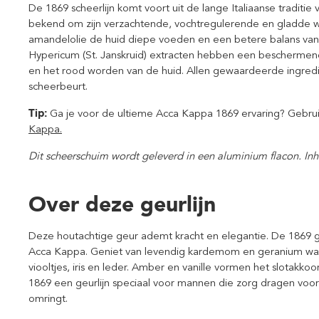
De 1869 scheerlijn komt voort uit de lange Italiaanse traditie v
bekend om zijn verzachtende, vochtregulerende en gladde we
amandelolie de huid diepe voeden en een betere balans van
Hypericum (St. Janskruid) extracten hebben een beschermende
en het rood worden van de huid. Allen gewaardeerde ingred
scheerbeurt.
Tip:
Ga je voor de ultieme Acca Kappa 1869 ervaring? Gebru
Kappa.
Dit scheerschuim wordt geleverd in een aluminium flacon. In
Over deze geurlijn
Deze houtachtige geur ademt kracht en elegantie. De 1869 geu
Acca Kappa. Geniet van levendig kardemom en geranium wa
viooltjes, iris en leder. Amber en vanille vormen het slotakko
1869 een geurlijn speciaal voor mannen die zorg dragen voor
omringt.