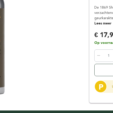
Floris London
Parker
De 1869 Sh
Gentlemen's Tonic
Pereira Shavery
verzachten
geurkarakte
Giesen & Forsthoff
Perma-Sharp
Lees meer
Gillette
Personna
€ 17,
Henson Shaving
Phoenix Artisan
Herold Solingen
Premax
Op voorra
Kasho Kai
Proraso
P