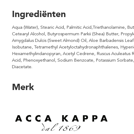
Ingrediënten
Aqua (Water), Stearic Acid, Palmitic Acid,Triethanolamine, B
Cetearyl Alcohol, Butyrospermum Parkii (Shea) Butter, Propyle
Amygdalus Dulcis (Sweet Almond) Oil, Aloe Barbadensis Leaf 
Isobutane, Tetramethyl Acetyloctahydronaphthalenes, Hyperi
Hexamethylindanopyran, Acetyl Cedrene, Ruscus Aculeatus Roo
Acid, Phenoxyethanol, Sodium Benzoate, Potassium Sorbate, 
Diacetate.
Merk