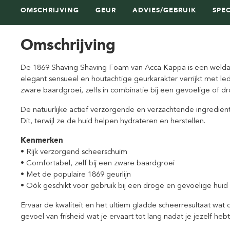
OMSCHRIJVING
GEUR
ADVIES/GEBRUIK
SPEC
Omschrijving
De 1869 Shaving Shaving Foam van Acca Kappa is een welda
elegant sensueel en houtachtige geurkarakter verrijkt met l
zware baardgroei, zelfs in combinatie bij een gevoelige of dr
De natuurlijke actief verzorgende en verzachtende ingrediën
Dit, terwijl ze de huid helpen hydrateren en herstellen.
Kenmerken
• Rijk verzorgend scheerschuim
• Comfortabel, zelf bij een zware baardgroei
• Met de populaire 1869 geurlijn
• Oók geschikt voor gebruik bij een droge en gevoelige huid
Ervaar de kwaliteit en het ultiem gladde scheerresultaat wat d
gevoel van frisheid wat je ervaart tot lang nadat je jezelf heb