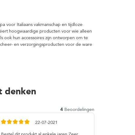
pa voor Italiaans vakmanschap en tijdloze
reëert hoogwaardige producten voor wie alleen
ls ook hun accessoires zijn ontworpen om te
 scheer- en verzorgingsproducten voor de ware
t denken
4
Beoordelingen
22-07-2021
Bestel dit produkt al enkele jaren Zeer
Heerlijk vo