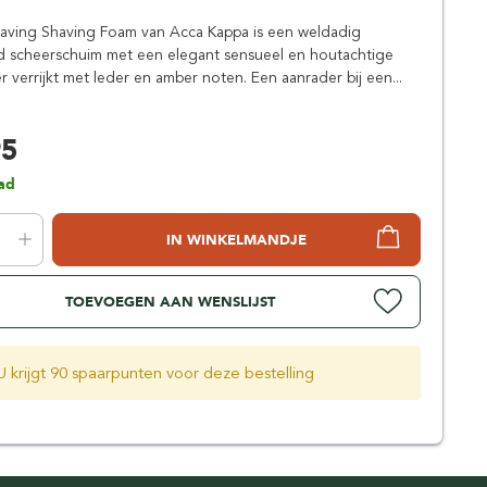
Simpsons
aving Shaving Foam van Acca Kappa is een weldadig
Stirling Soap Company
d scheerschuim met een elegant sensueel en houtachtige
St. James of London
r verrijkt met leder en amber noten. Een aanrader bij een...
95
ad
IN WINKELMANDJE
TOEVOEGEN AAN WENSLIJST
U krijgt 90 spaarpunten voor deze bestelling