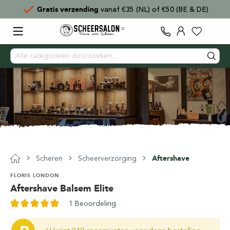
DE)
Voor
15:00
besteld,
direct verzonden
Scheren
Scheerverzorging
Aftershave
FLORIS LONDON
Aftershave Balsem Elite
1 Beoordeling