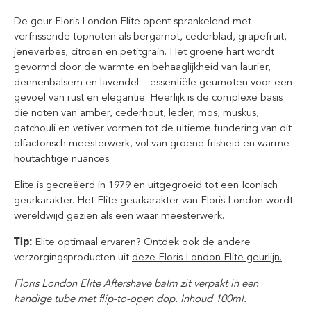
De geur Floris London Elite opent sprankelend met
verfrissende topnoten als bergamot, cederblad, grapefruit,
jeneverbes, citroen en petitgrain. Het groene hart wordt
gevormd door de warmte en behaaglijkheid van laurier,
dennenbalsem en lavendel – essentiële geurnoten voor een
gevoel van rust en elegantie. Heerlijk is de complexe basis
die noten van amber, cederhout, leder, mos, muskus,
patchouli en vetiver vormen tot de ultieme fundering van dit
olfactorisch meesterwerk, vol van groene frisheid en warme
houtachtige nuances.
Elite is gecreëerd in 1979 en uitgegroeid tot een Iconisch
geurkarakter. Het Elite geurkarakter van Floris London wordt
wereldwijd gezien als een waar meesterwerk.
Tip:
Elite optimaal ervaren? Ontdek ook de andere
verzorgingsproducten uit
deze Floris London Elite geurlijn.
Floris London Elite Aftershave balm zit verpakt in een
handige tube met flip-to-open dop. Inhoud 100ml.