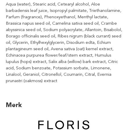
Aqua (water), Stearic acid, Cetearyl alcohol, Aloe
barbadensis leaf juice, Isopropyl palmitate, Triethanolamine,
Parfum (fragrance), Phenoxyethanol, Menthyl lactate,
Brassica napus seed oil, Camelina sativa seed oil, Crambe
abyssinica seed oil, Sodium polyacrylate, Allantoin, Bisabolol,
Borago officinalis seed oil, Ribes nigrum (black currant) seed
oil, Glycerin, Ethylhexylglycerin, Disodium edta, Echium
plantagineum seed oil, Avena sativa (oat) kernel extract,
Echinacea purpurea flower/leaf/stem extract, Humulus
lupulus (hops) extract, Salix alba (willow) bark extract, Citric
acid, Sodium benzoate, Potassium sorbate, Limonene,
Linalool, Geraniol, Citronellol, Coumarin, Citral, Evernia
prunastri (oakmoss) extract
Merk