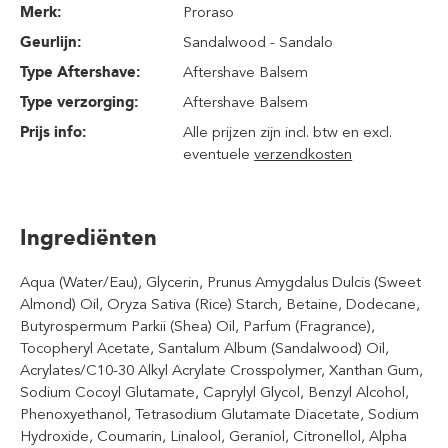
Merk:
Proraso
Geurlijn:
Sandalwood - Sandalo
Type Aftershave:
Aftershave Balsem
Type verzorging:
Aftershave Balsem
Prijs info:
Alle prijzen zijn incl. btw en excl.
eventuele
verzendkosten
Ingrediënten
Aqua (Water/Eau), Glycerin, Prunus Amygdalus Dulcis (Sweet
Almond) Oil, Oryza Sativa (Rice) Starch, Betaine, Dodecane,
Butyrospermum Parkii (Shea) Oil, Parfum (Fragrance),
Tocopheryl Acetate, Santalum Album (Sandalwood) Oil,
Acrylates/C10-30 Alkyl Acrylate Crosspolymer, Xanthan Gum,
Sodium Cocoyl Glutamate, Caprylyl Glycol, Benzyl Alcohol,
Phenoxyethanol, Tetrasodium Glutamate Diacetate, Sodium
Hydroxide, Coumarin, Linalool, Geraniol, Citronellol, Alpha