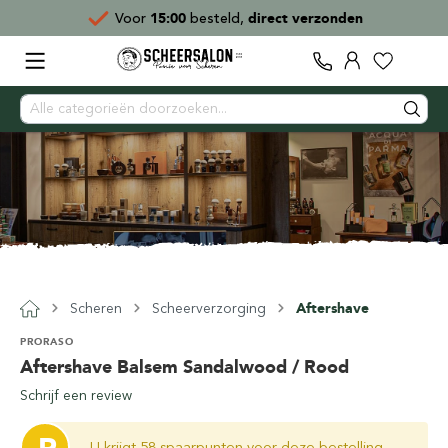
Voor
15:00
besteld,
direct verzonden
Scheren
Scheerverzorging
Aftershave
PRORASO
Aftershave Balsem Sandalwood / Rood
Schrijf een review
U krijgt 58 spaarpunten voor deze bestelling