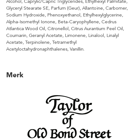
Alcohol, Caprylic/Capric Triglycerides, Ethylhexyl Palmitate,
Glyceryl Stearate SE, Parfum (Geur), Allantoïne, Carbomer,
Sodium Hydroxide, Phenoxyethanol, Ethylhexylglycerine,
Alpha-Isomethyl Ionone, Beta-Caryophyllene, Cedrus
Atlantica Wood Oil, Citronellol, Citrus Aurantium Peel Oil,
Coumarin, Geranyl Acetate, Limonene, Linalool, Linalyl
Acetate, Terpinolene, Tetramethyl
Acetyloctahydronaphthalenes, Vanillin.
Merk