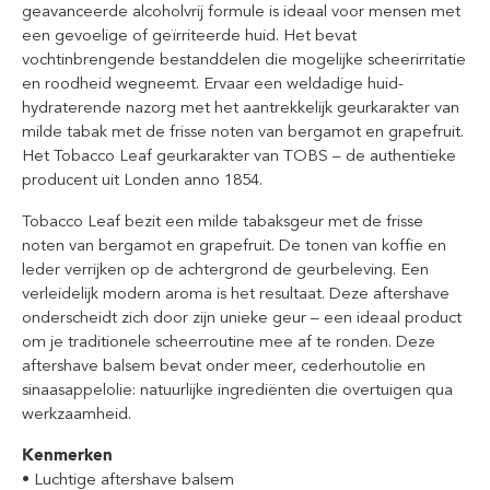
geavanceerde alcoholvrij formule is ideaal voor mensen met
een gevoelige of geïrriteerde huid. Het bevat
vochtinbrengende bestanddelen die mogelijke scheerirritatie
en roodheid wegneemt. Ervaar een weldadige huid-
hydraterende nazorg met het aantrekkelijk geurkarakter van
milde tabak met de frisse noten van bergamot en grapefruit.
Het Tobacco Leaf geurkarakter van TOBS – de authentieke
producent uit Londen anno 1854.
Tobacco Leaf bezit een milde tabaksgeur met de frisse
noten van bergamot en grapefruit. De tonen van koffie en
leder verrijken op de achtergrond de geurbeleving. Een
verleidelijk modern aroma is het resultaat. Deze aftershave
onderscheidt zich door zijn unieke geur – een ideaal product
om je traditionele scheerroutine mee af te ronden. Deze
aftershave balsem bevat onder meer, cederhoutolie en
sinaasappelolie: natuurlijke ingrediënten die overtuigen qua
werkzaamheid.
Kenmerken
• Luchtige aftershave balsem