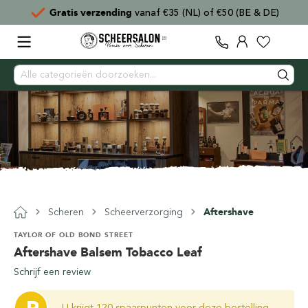
naf €35 (NL) of €50 (BE & DE)
Voor
15:00
besteld,
Scheren
Scheerverzorging
Aftershave
TAYLOR OF OLD BOND STREET
Aftershave Balsem Tobacco Leaf
Schrijf een review
U krijgt 120 spaarpunten voor deze bestelling