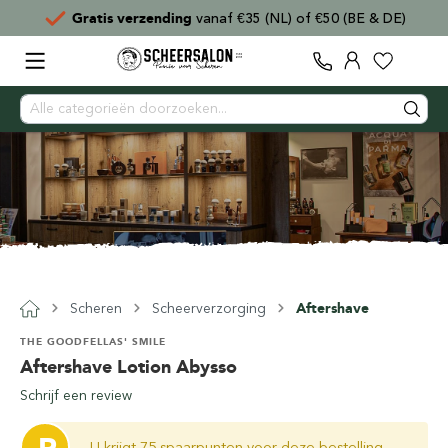
Gratis verzending
vanaf €35 (NL) of €50 (BE & DE)
Scheren
Scheerverzorging
Aftershave
THE GOODFELLAS' SMILE
Aftershave Lotion Abysso
Schrijf een review
U krijgt 75 spaarpunten voor deze bestelling