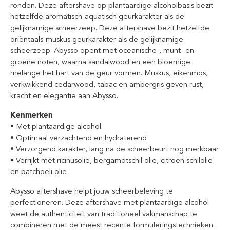
ronden. Deze aftershave op plantaardige alcoholbasis bezit
hetzelfde aromatisch-aquatisch geurkarakter als de
gelijknamige scheerzeep. Deze aftershave bezit hetzelfde
oriëntaals-muskus geurkarakter als de gelijknamige
scheerzeep. Abysso opent met oceanische-, munt- en
groene noten, waarna sandalwood en een bloemige
melange het hart van de geur vormen. Muskus, eikenmos,
verkwikkend cedarwood, tabac en ambergris geven rust,
kracht en elegantie aan Abysso.
Kenmerken
• Met plantaardige alcohol
• Optimaal verzachtend en hydraterend
• Verzorgend karakter, lang na de scheerbeurt nog merkbaar
• Verrijkt met ricinusolie, bergamotschil olie, citroen schilolie
en patchoeli olie
Abysso aftershave helpt jouw scheerbeleving te
perfectioneren. Deze aftershave met plantaardige alcohol
weet de authenticiteit van traditioneel vakmanschap te
combineren met de meest recente formuleringstechnieken.