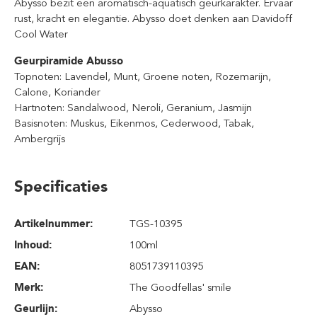
Abysso bezit een aromatisch-aquatisch geurkarakter. Ervaar
rust, kracht en elegantie. Abysso doet denken aan Davidoff
Cool Water
Geurpiramide Abusso
Topnoten: Lavendel, Munt, Groene noten, Rozemarijn,
Calone, Koriander
Hartnoten: Sandalwood, Neroli, Geranium, Jasmijn
Basisnoten: Muskus, Eikenmos, Cederwood, Tabak,
Ambergrijs
Specificaties
Artikelnummer:
TGS-10395
Inhoud
:
100ml
EAN:
8051739110395
Merk:
The Goodfellas' smile
Geurlijn:
Abysso