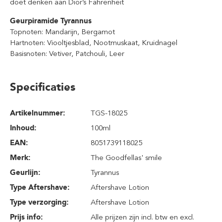
doet denken aan Dior’s Fahrenheit
Geurpiramide Tyrannus
Topnoten: Mandarijn, Bergamot
Hartnoten: Viooltjesblad, Nootmuskaat, Kruidnagel
Basisnoten: Vetiver, Patchouli, Leer
Specificaties
Artikelnummer:
TGS-18025
Inhoud
:
100ml
EAN:
8051739118025
Merk:
The Goodfellas' smile
Geurlijn:
Tyrannus
Type Aftershave:
Aftershave Lotion
Type verzorging:
Aftershave Lotion
Prijs info:
Alle prijzen zijn incl. btw en excl.