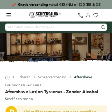
Gratis verzending
vanaf €35 (NL) of €50 (BE & DE)
Scheren
Scheerverzorging
Aftershave
THE GOODFELLAS' SMILE
Aftershave Lotion Tyrannus - Zonder Alcohol
Schrijf een review
U krijgt 55 spaarpunten voor deze bestelling