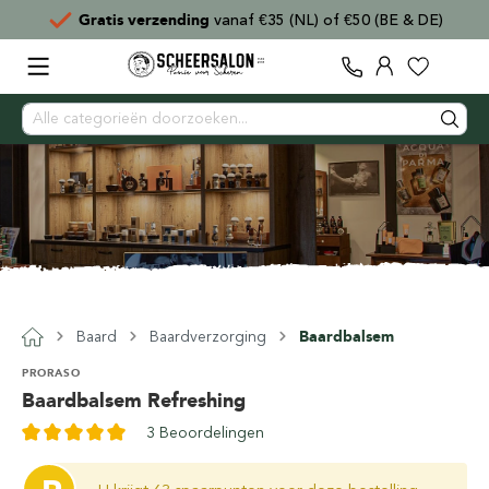
Gratis verzending
vanaf €35 (NL) of €50 (BE & DE)
Baard
Baardverzorging
Baardbalsem
PRORASO
Baardbalsem Refreshing
3 Beoordelingen