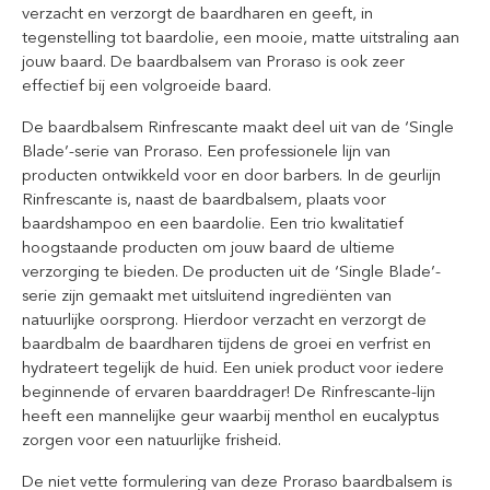
verzacht en verzorgt de baardharen en geeft, in
tegenstelling tot baardolie, een mooie, matte uitstraling aan
jouw baard. De baardbalsem van Proraso is ook zeer
effectief bij een volgroeide baard.
De baardbalsem Rinfrescante maakt deel uit van de ‘Single
Blade’-serie van Proraso. Een professionele lijn van
producten ontwikkeld voor en door barbers. In de geurlijn
Rinfrescante is, naast de baardbalsem, plaats voor
baardshampoo en een baardolie. Een trio kwalitatief
hoogstaande producten om jouw baard de ultieme
verzorging te bieden. De producten uit de ‘Single Blade’-
serie zijn gemaakt met uitsluitend ingrediënten van
natuurlijke oorsprong. Hierdoor verzacht en verzorgt de
baardbalm de baardharen tijdens de groei en verfrist en
hydrateert tegelijk de huid. Een uniek product voor iedere
beginnende of ervaren baarddrager! De Rinfrescante-lijn
heeft een mannelijke geur waarbij menthol en eucalyptus
zorgen voor een natuurlijke frisheid.
De niet vette formulering van deze Proraso baardbalsem is