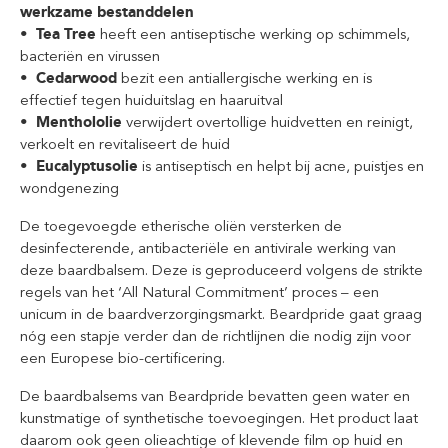
werkzame bestanddelen
• Tea Tree
heeft een antiseptische werking op schimmels,
bacteriën en virussen
• Cedarwood
bezit een antiallergische werking en is
effectief tegen huiduitslag en haaruitval
• Menthololie
verwijdert overtollige huidvetten en reinigt,
verkoelt en revitaliseert de huid
• Eucalyptusolie
is antiseptisch en helpt bij acne, puistjes en
wondgenezing
De toegevoegde etherische oliën versterken de
desinfecterende, antibacteriële en antivirale werking van
deze baardbalsem. Deze is geproduceerd volgens de strikte
regels van het ‘All Natural Commitment’ proces – een
unicum in de baardverzorgingsmarkt. Beardpride gaat graag
nóg een stapje verder dan de richtlijnen die nodig zijn voor
een Europese bio-certificering.
De baardbalsems van Beardpride bevatten geen water en
kunstmatige of synthetische toevoegingen. Het product laat
daarom ook geen olieachtige of klevende film op huid en