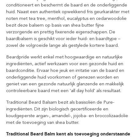
conditioneert en beschermt de baard en de onderliggende
huid. Naast een authentiek opwekkend fris geurkarakter met
noten met tea tree, menthol, eucalyptus en cedarwoodolie
bezit deze balsem op basis van shea butter fijne
verzorgende en prettig fixerende eigenschappen. De
baardbalsem is geschikt voor ieder huid- en baardtype –
zowel de volgroeide lange als gestylede kortere baard.
Beardpride werkt enkel met hoogwaardige en natuurlijke
ingrediënten, actief werkzaam voor een gezonde huid en
baardconditie. Ervaar hoe jeuk en irritatie van de baard en
onderliggende huid voorkomen of genezen worden en
geniet van een gezonde natuurlijk glanzende en makkelijk
controleerbare baard met een ‘all day hold’ als resultaat.
Traditional Beard Balsam bezit als basisoliën de Pure-
ingrediënten. Dit zijn biologisch gecertificeerde en
koudgeperste argan-, amandel-, jojoba- en broccolizaadolie
met de toevoeging van shea butter.
Traditional Beard Balm kent als toevoeging onderstaande