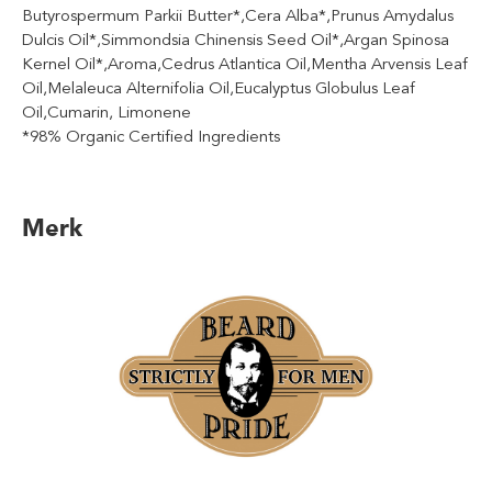
Butyrospermum Parkii Butter*,Cera Alba*,Prunus Amydalus
Dulcis Oil*,Simmondsia Chinensis Seed Oil*,Argan Spinosa
Kernel Oil*,Aroma,Cedrus Atlantica Oil,Mentha Arvensis Leaf
Oil,Melaleuca Alternifolia Oil,Eucalyptus Globulus Leaf
Oil,Cumarin, Limonene
*98% Organic Certified Ingredients
Merk