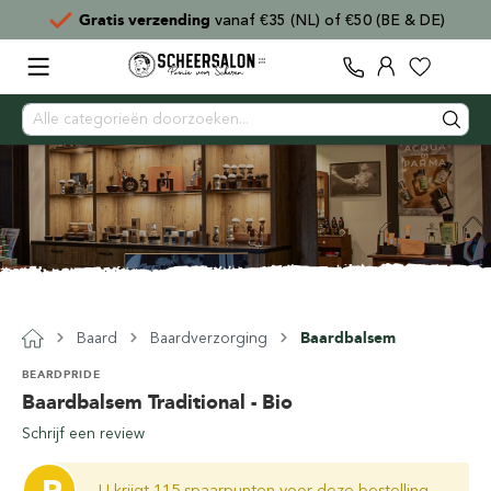
Gratis verzending
vanaf €35 (NL) of €50 (BE & DE)
Baard
Baardverzorging
Baardbalsem
BEARDPRIDE
Baardbalsem Traditional - Bio
Schrijf een review
U krijgt 115 spaarpunten voor deze bestelling