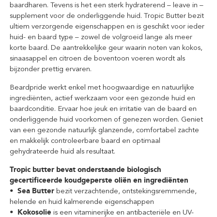
baardharen. Tevens is het een sterk hydraterend – leave in –
supplement voor de onderliggende huid. Tropic Butter bezit
ultiem verzorgende eigenschappen en is geschikt voor ieder
huid- en baard type – zowel de volgroeid lange als meer
korte baard. De aantrekkelijke geur waarin noten van kokos,
sinaasappel en citroen de boventoon voeren wordt als
bijzonder prettig ervaren.
Beardpride werkt enkel met hoogwaardige en natuurlijke
ingrediënten, actief werkzaam voor een gezonde huid en
baardconditie. Ervaar hoe jeuk en irritatie van de baard en
onderliggende huid voorkomen of genezen worden. Geniet
van een gezonde natuurlijk glanzende, comfortabel zachte
en makkelijk controleerbare baard en optimaal
gehydrateerde huid als resultaat.
Tropic butter bevat onderstaande biologisch
gecertificeerde koudgeperste oliën en ingrediënten
• Sea Butter
bezit verzachtende, ontstekingsremmende,
helende en huid kalmerende eigenschappen
• Kokosolie
is een vitaminerijke en antibacteriële en UV-