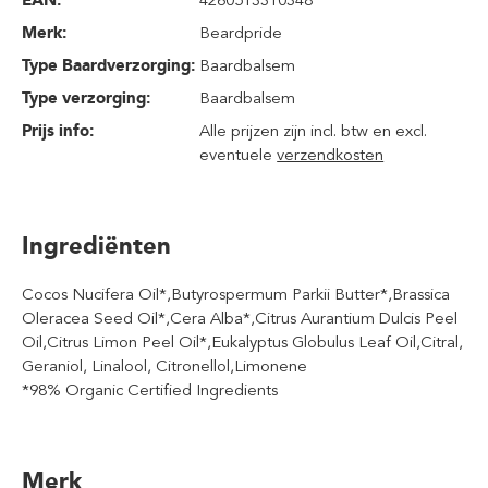
EAN:
4260513310348
Merk:
Beardpride
Type Baardverzorging:
Baardbalsem
Type verzorging:
Baardbalsem
Prijs info:
Alle prijzen zijn incl. btw en excl.
eventuele
verzendkosten
Ingrediënten
Cocos Nucifera Oil*,Butyrospermum Parkii Butter*,Brassica
Oleracea Seed Oil*,Cera Alba*,Citrus Aurantium Dulcis Peel
Oil,Citrus Limon Peel Oil*,Eukalyptus Globulus Leaf Oil,Citral,
Geraniol, Linalool, Citronellol,Limonene
*98% Organic Certified Ingredients
Merk