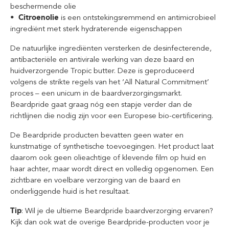
beschermende olie
• Citroenolie
is een ontstekingsremmend en antimicrobieel
ingrediënt met sterk hydraterende eigenschappen
De natuurlijke ingrediënten versterken de desinfecterende,
antibacteriële en antivirale werking van deze baard en
huidverzorgende Tropic butter. Deze is geproduceerd
volgens de strikte regels van het ‘All Natural Commitment’
proces – een unicum in de baardverzorgingsmarkt.
Beardpride gaat graag nóg een stapje verder dan de
richtlijnen die nodig zijn voor een Europese bio-certificering.
De Beardpride producten bevatten geen water en
kunstmatige of synthetische toevoegingen. Het product laat
daarom ook geen olieachtige of klevende film op huid en
haar achter, maar wordt direct en volledig opgenomen. Een
zichtbare en voelbare verzorging van de baard en
onderliggende huid is het resultaat.
Tip
: Wil je de ultieme Beardpride baardverzorging ervaren?
Kijk dan ook wat de overige Beardpride-producten voor je