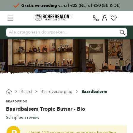
ending
vanaf €35 (NL) of €50 (BE & DE)
Voor
15:00
Baard
Baardverzorging
Baardbalsem
BEARDPRIDE
Baardbalsem Tropic Butter - Bio
Schrijf een review
U krijgt 115 spaarpunten voor deze bestelling