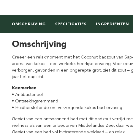
OMSCHRIJVING
SPECIFICATIES
INGREDIËNTEN
Omschrijving
Creëer een relaxmoment met het Coconut badzout van Saponif
aroma van kokos – een werkelijk heerlijke ervaring. Voor eeuw
verborgen, gevonden in een ongerepte grot, ziet dit zout – 
jaar het daglicht.
Kenmerken
• Antibacterieel
• Ontstekingsremmend
• Huidherstellende en -verzorgende kokos bad-ervaring
Geniet van een ontspannend bad met dit badzout verrijkt met
wellness als van een onbedorven Middellandse Zee, daar waa
Geniet van een bad vol hydraterende weldaad – en relax.