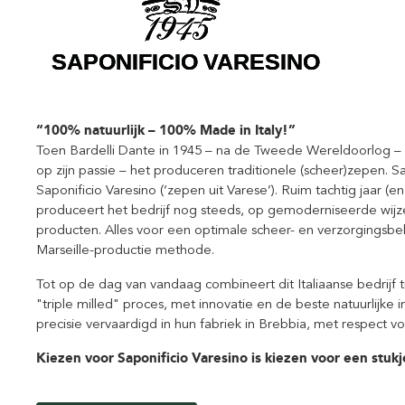
“100% natuurlijk – 100% Made in Italy!”
Toen Bardelli Dante in 1945 – na de Tweede Wereldoorlog – w
op zijn passie – het produceren traditionele (scheer)zepen. Sam
Saponificio Varesino (‘zepen uit Varese’). Ruim tachtig jaar (en
produceert het bedrijf nog steeds, op gemoderniseerde wij
producten. Alles voor een optimale scheer- en verzorgingsbe
Marseille-productie methode.
Tot op de dag van vandaag combineert dit Italiaanse bedrijf 
"triple milled" proces, met innovatie en de beste natuurlijke
precisie vervaardigd in hun fabriek in Brebbia, met respect vo
Kiezen voor Saponificio Varesino is kiezen voor een stukje 