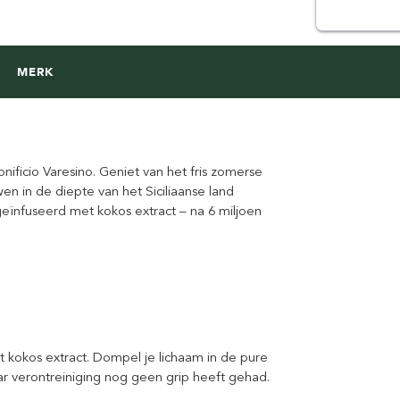
MERK
icio Varesino. Geniet van het fris zomerse
en in de diepte van het Siciliaanse land
geïnfuseerd met kokos extract – na 6 miljoen
 kokos extract. Dompel je lichaam in de pure
r verontreiniging nog geen grip heeft gehad.