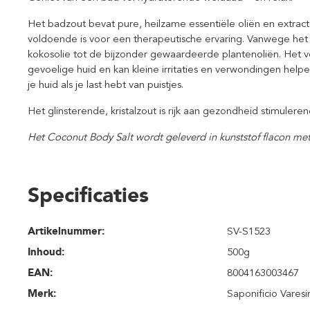
Het badzout bevat pure, heilzame essentiële oliën en extra
voldoende is voor een therapeutische ervaring. Vanwege he
kokosolie tot de bijzonder gewaardeerde plantenoliën. Het 
gevoelige huid en kan kleine irritaties en verwondingen helpe
je huid als je last hebt van puistjes.
Het glinsterende, kristalzout is rijk aan gezondheid stimulere
Het Coconut Body Salt wordt geleverd in kunststof flacon me
Specificaties
Artikelnummer:
SV-S1523
Inhoud
:
500g
EAN:
8004163003467
Merk:
Saponificio Varesi