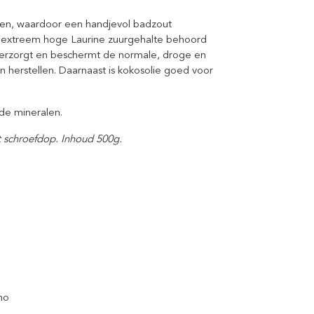
cten, waardoor een handjevol badzout
t extreem hoge Laurine zuurgehalte behoord
verzorgt en beschermt de normale, droge en
n herstellen. Daarnaast is kokosolie goed voor
nde mineralen.
t schroefdop. Inhoud 500g.
no