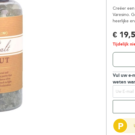
Floris London
Parker
Creëer een
Gentlemen's Tonic
Pereira Shavery
Varesino. G
heerlijke er
Giesen & Forsthoff
Perma-Sharp
Gillette
Personna
€ 19,
Henson Shaving
Phoenix Artisan
Tijdelijk n
Herold Solingen
Premax
Kasho Kai
Proraso
Vul uw e-m
weten wan
P