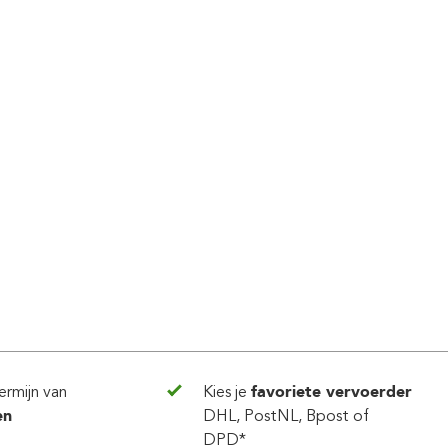
ermijn van
Kies je
favoriete vervoerder
en
DHL, PostNL, Bpost of
DPD*