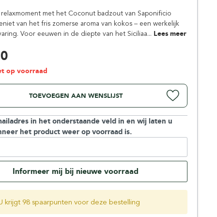
Simpsons
 relaxmoment met het Coconut badzout van Saponificio
Stirling Soap Company
eniet van het fris zomerse aroma van kokos – een werkelijk
St. James of London
varing. Voor eeuwen in de diepte van het Siciliaa...
Lees meer
50
iet op voorraad
TOEVOEGEN AAN WENSLIJST
ailadres in het onderstaande veld in en wij laten u
neer het product weer op voorraad is.
Informeer mij bij nieuwe voorraad
U krijgt 98 spaarpunten voor deze bestelling