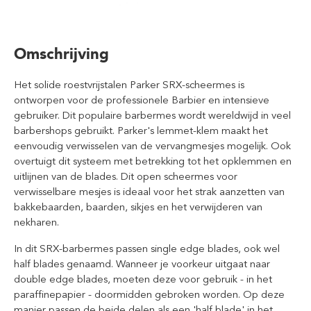
Omschrijving
Het solide roestvrijstalen Parker SRX-scheermes is
ontworpen voor de professionele Barbier en intensieve
gebruiker
. Dit populaire barbermes wordt wereldwijd in veel
barbershops gebruikt. Parker's lemmet-klem maakt het
eenvoudig verwisselen van de vervangmesjes mogelijk. Ook
overtuigt dit systeem met betrekking tot het opklemmen en
uitlijnen van de blades. Dit open scheermes voor
verwisselbare mesjes is ideaal voor het strak aanzetten van
bakkebaarden, baarden, sikjes en het verwijderen van
nekharen.
In dit SRX-barbermes passen single edge blades, ook wel
half blades genaamd. Wanneer je voorkeur uitgaat naar
double edge blades, moeten deze voor gebruik - in het
paraffinepapier - doormidden gebroken worden. Op deze
manier passen de beide delen als een 'half blade' in het