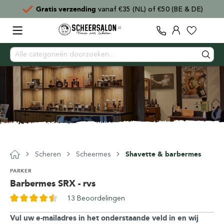
Gratis verzending
vanaf €35 (NL) of €50 (BE & DE)
Scheren
Scheermes
Shavette & barbermes
PARKER
Barbermes SRX - rvs
13 Beoordelingen
Vul uw e-mailadres in het onderstaande veld in en wij