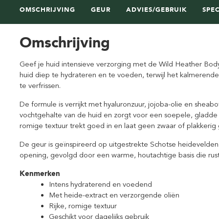
OMSCHRIJVING
GEUR
ADVIES/GEBRUIK
SPEC
Omschrijving
Geef je huid intensieve verzorging met de Wild Heather Bod
huid diep te hydrateren en te voeden, terwijl het kalmerende
te verfrissen.
De formule is verrijkt met hyaluronzuur, jojoba-olie en shea
vochtgehalte van de huid en zorgt voor een soepele, gladde
romige textuur trekt goed in en laat geen zwaar of plakkerig 
De geur is geïnspireerd op uitgestrekte Schotse heidevelden i
opening, gevolgd door een warme, houtachtige basis die rust 
Kenmerken
Intens hydraterend en voedend
Met heide-extract en verzorgende oliën
Rijke, romige textuur
Geschikt voor dagelijks gebruik