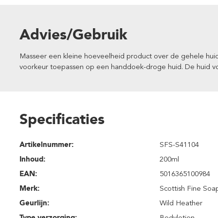
Advies/Gebruik
Masseer een kleine hoeveelheid product over de gehele huid i
voorkeur toepassen op een handdoek-droge huid. De huid voe
Specificaties
Artikelnummer:
SFS-S41104
Inhoud
:
200ml
EAN:
5016365100984
Merk:
Scottish Fine Soa
Geurlijn:
Wild Heather
Type verzorging:
Bodylotion