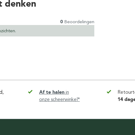
t denken
0
Beoordelingen
zichten.
d,
Af te halen
in
Retourt
onze scheerwinkel*
14 dag