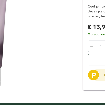
Floris London
Parker
Geef je hui
Gentlemen's Tonic
Pereira Shavery
Deze rijke 
voeden, ter
Giesen & Forsthoff
Perma-Sharp
Gillette
Personna
€ 13,
Henson Shaving
Phoenix Artisan
Op voorra
Herold Solingen
Premax
Kasho Kai
Proraso
P