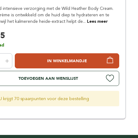
Simpsons
d intensieve verzorging met de Wild Heather Body Cream.
Stirling Soap Company
crème is ontwikkeld om de huid diep te hydrateren en te
St. James of London
wijl het kalmerende heide-extract helpt de...
Lees meer
95
ad
IN WINKELMANDJE
TOEVOEGEN AAN WENSLIJST
U krijgt 70 spaarpunten voor deze bestelling