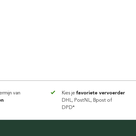
ermijn van
Kies je
favoriete vervoerder
en
DHL, PostNL, Bpost of
DPD*