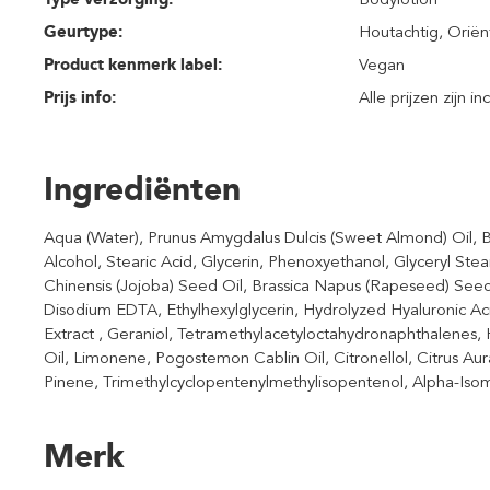
Geurtype:
Houtachtig
, Orië
Product kenmerk label:
Vegan
Prijs info:
Alle prijzen zijn i
Ingrediënten
Aqua (Water), Prunus Amygdalus Dulcis (Sweet Almond) Oil, B
Alcohol, Stearic Acid, Glycerin, Phenoxyethanol, Glyceryl St
Chinensis (Jojoba) Seed Oil, Brassica Napus (Rapeseed) See
Disodium EDTA, Ethylhexylglycerin, Hydrolyzed Hyaluronic Aci
Extract , Geraniol, Tetramethylacetyloctahydronaphthalenes,
Oil, Limonene, Pogostemon Cablin Oil, Citronellol, Citrus Aur
Pinene, Trimethylcyclopentenylmethylisopentenol, Alpha-Iso
Merk