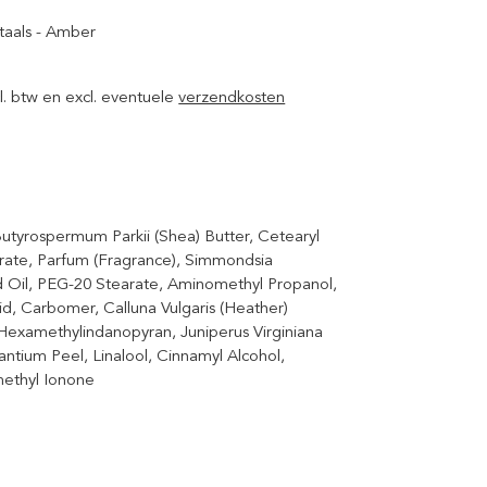
ntaals - Amber
ncl. btw en excl. eventuele
verzendkosten
utyrospermum Parkii (Shea) Butter, Cetearyl
earate, Parfum (Fragrance), Simmondsia
d Oil, PEG-20 Stearate, Aminomethyl Propanol,
d, Carbomer, Calluna Vulgaris (Heather)
 Hexamethylindanopyran, Juniperus Virginiana
antium Peel, Linalool, Cinnamyl Alcohol,
methyl Ionone