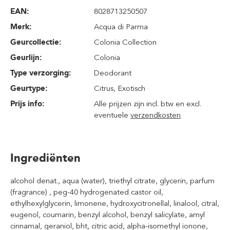
EAN:
8028713250507
Merk:
Acqua di Parma
Geurcollectie:
Colonia Collection
Geurlijn:
Colonia
Type verzorging:
Deodorant
Geurtype:
Citrus
, Exotisch
Prijs info:
Alle prijzen zijn incl. btw en excl.
eventuele
verzendkosten
Ingrediënten
alcohol denat., aqua (water), triethyl citrate, glycerin, parfum
(fragrance) , peg-40 hydrogenated castor oil,
ethylhexylglycerin, limonene, hydroxycitronellal, linalool, citral,
eugenol, coumarin, benzyl alcohol, benzyl salicylate, amyl
cinnamal, geraniol, bht, citric acid, alpha-isomethyl ionone,