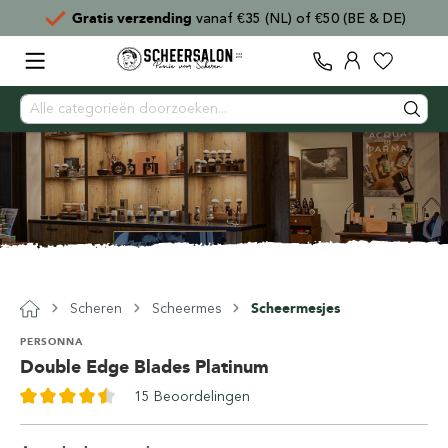
Gratis verzending
vanaf €35 (NL) of €50 (BE & DE)
Scheren
Scheermes
Scheermesjes
PERSONNA
Double Edge Blades Platinum
15 Beoordelingen