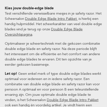
Kies jouw double-edge blade
Test verschillende verwisselbare mesjes in je safety razor. Het
Scheersalon
Double Edge Blade Intro Pakket
is hierbij een
handig hulpmiddel. Het scheerkarakter van veel double edge
blades vind je terug op onze
Double Edge Blade
Overzichtspagina
.
Optimaliseer je scheertechniek met de gekozen combinatie
double edge blade en safety razor. Na deze periode blijft
het interessant om de efficiëntie en het comfort van andere
double edge blades te ervaren. Dit ten opzichte van je
eerder gekozen basismesje.
Let op!
Geen enkel merk of type double edge blades werkt
optimaal voor iedereen en in iedere safety razor. Een
combinatie van double edge blade en safety razor kan voor
persoon A optimaal en voor persoon B een teleurstellende
ervaring zijn. Om jouw optimale double edge blade te
vinden, is het Scheersalon
Double Edge Blade Intro Pakket
ook een handig én voordelig artikel. Je vindt hierin een