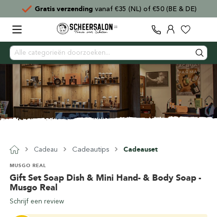
Gratis verzending
vanaf €35 (NL) of €50 (BE & DE)
Cadeautips
Cadeau
Cadeauset
MUSGO REAL
Gift Set Soap Dish & Mini Hand- & Body Soap -
Musgo Real
Schrijf een review