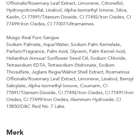
Officinalis/Rosemary Leaf Extract, Limonene, Citronellol,
Hydroxycitronellal, Linalool, Alpha-Isomethyl Ionone, Silica,
Kaolin, CI 77891/Titanium Dioxide, CI 77492/Iron Oxides, CI
77499/Iron Oxides, CI 77007/Ultramarines.
Musgo Real Puro Sangue
Sodium Palmate, Aqua/Water, Sodium Palm Kernelate,
Parfum/Fragrance, Palm Acid, Glycerin, Palm Kernel Acid,
Helianthus Annuus/ Sunflower Seed Oil, Sodium Chloride,
Tetrasodium EDTA, Tetrasodium Etidronate, Sodium
Thiosulfate, Juglans Regia/Walnut Shell Extract, Rosmarinus
Officinalis/Rosemary Leaf Extract, Limonene, Linalool, Benzyl
Salicylate, Alpha-Isomethyl Ionone, Coumarin, CI
77891/Titanium Dioxide, CI 77492/Iron Oxides, CI 77491/Iron
Oxides, CI 77499/Iron Oxides, Aluminum Hydroxide, CI
15850/D&C Red No. 7 Lake.
Merk