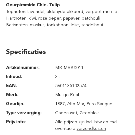
Geurpiramide Chic - Tulip
Topnoten: lavendel, aldehyde-akkoord, vergeet-me-niet
Hartnoten: kiwi, roze peper, papaver, patchouli
Basisnoten: muskus, tonkaboon, lelie, sandelhout
Specificaties
Artikelnummer:
MR-MRBX011
Inhoud
:
3st
EAN:
5601135102574
Merk:
Musgo Real
Geurlijn:
1887
, Alto Mar
, Puro Sangue
Type verzorging:
Cadeauset
, Zeepblok
Prijs info:
Alle prijzen zijn incl. btw en excl.
eventuele
verzendkosten