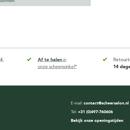
zichten.
d,
Af te halen
in
Retourt
onze scheerwinkel*
14 dag
E-mail:
contact@scheersalon.nl
Tel:
+31 (0)497-760606
Bekijk onze openingstijden