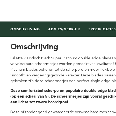
OMSCHRIJVING
ADVIES/GEBRUIK
SPECIFICATIES
Omschrijving
Gillette 7 O’clock Black Super Platinum double edge blades v
verwisselbare scheermesjes worden gemaakt van kwalitatief h
Platinum blades behoren tot de scherpere en meer flexibele
‘smooth’ en vergevingsgezinde karakter. Deze blades passen 
gebroken zijn deze scheermesjes een perfect single edge bl
Deze comfortabel scherpe en populaire double edge bla
(op een schaal van 5).
De scheermesjes zijn vooral geschi
een lichte tot zware baardgroei.
Deze bijzonder goed gewaardeerde verwisselbare mesjes word