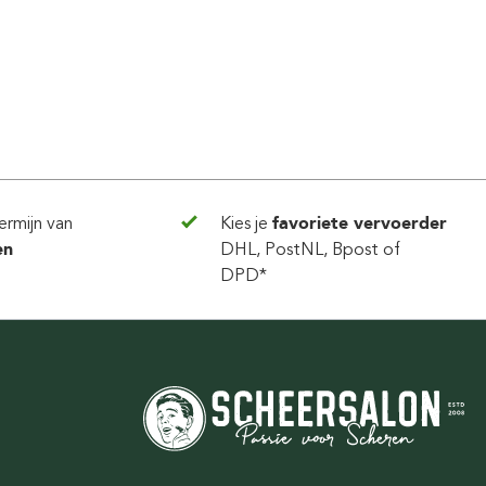
ermijn van
Kies je
favoriete vervoerder
en
DHL, PostNL, Bpost of
DPD*