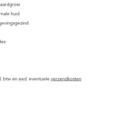
baardgroei
male huid
rgevingsgezind
des
ncl. btw en excl. eventuele
verzendkosten