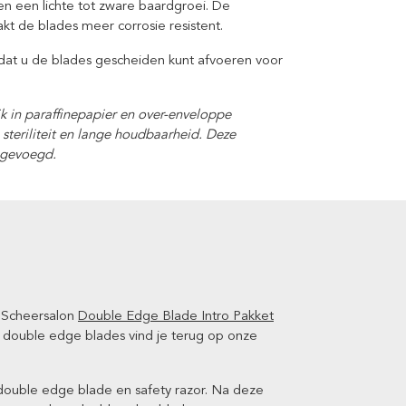
 en een lichte tot zware baardgroei. De
kt de blades meer corrosie resistent.
at u de blades gescheiden kunt afvoeren voor
jk in paraffinepapier en over-enveloppe
steriliteit en lange houdbaarheid. Deze
jgevoegd.
et Scheersalon
Double Edge Blade Intro Pakket
l double edge blades vind je terug op onze
double edge blade en safety razor. Na deze