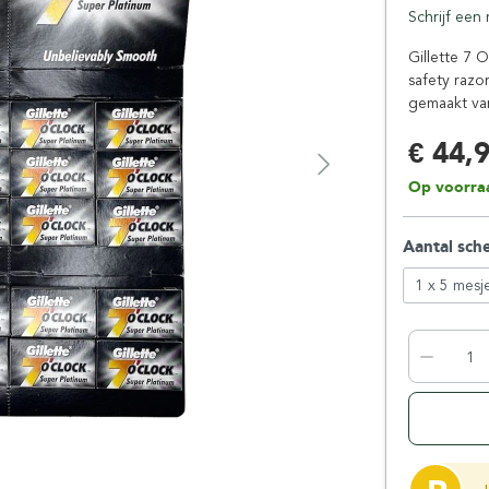
Schrijf een
Floris London
Parker
Gentlemen's Tonic
Pereira Shavery
Gillette 7 
safety razo
Giesen & Forsthoff
Perma-Sharp
gemaakt van
Gillette
Personna
Henson Shaving
Phoenix Artisan
€ 44,
Herold Solingen
Premax
Op voorra
Kasho Kai
Proraso
Aantal sch
1 x 5 mesj