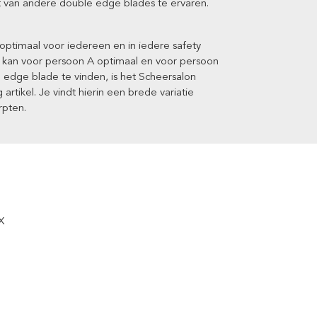
ort van andere double edge blades te ervaren.
ptimaal voor iedereen en in iedere safety
r kan voor persoon A optimaal en voor persoon
 edge blade te vinden, is het Scheersalon
rtikel. Je vindt hierin een brede variatie
rpten.
X