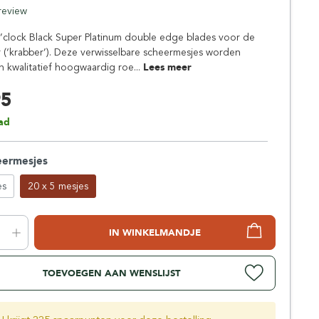
Simpsons
 review
Stirling Soap Company
O’clock Black Super Platinum double edge blades voor de
St. James of London
r (‘krabber’). Deze verwisselbare scheermesjes worden
 kwalitatief hoogwaardig roe...
Lees meer
95
ad
eermesjes
es
20 x 5 mesjes
IN WINKELMANDJE
TOEVOEGEN AAN WENSLIJST