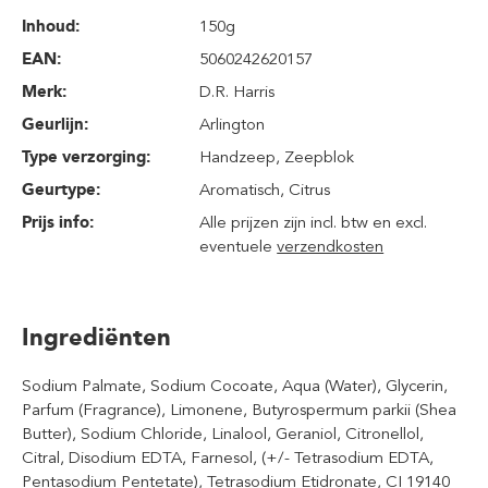
Inhoud
:
150g
EAN:
5060242620157
Merk:
D.R. Harris
Geurlijn:
Arlington
Type verzorging:
Handzeep
, Zeepblok
Geurtype:
Aromatisch
, Citrus
Prijs info:
Alle prijzen zijn incl. btw en excl.
eventuele
verzendkosten
Ingrediënten
Sodium Palmate, Sodium Cocoate, Aqua (Water), Glycerin,
Parfum (Fragrance), Limonene, Butyrospermum parkii (Shea
Butter), Sodium Chloride, Linalool, Geraniol, Citronellol,
Citral, Disodium EDTA, Farnesol, (+/- Tetrasodium EDTA,
Pentasodium Pentetate), Tetrasodium Etidronate, CI 19140