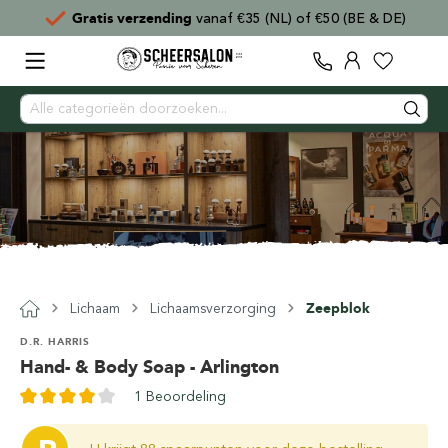
Gratis verzending
vanaf €35 (NL) of €50 (BE & DE)
Lichaam
Lichaamsverzorging
Zeepblok
D.R. HARRIS
Hand- & Body Soap - Arlington
1 Beoordeling