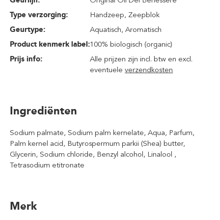
Geurlijn:
Original Oli Del Benessere
Type verzorging:
Handzeep
, Zeepblok
Geurtype:
Aquatisch
, Aromatisch
Product kenmerk label:
100% biologisch (organic)
Prijs info:
Alle prijzen zijn incl. btw en excl.
eventuele
verzendkosten
Ingrediënten
Sodium palmate, Sodium palm kernelate, Aqua, Parfum,
Palm kernel acid, Butyrospermum parkii (Shea) butter,
Glycerin, Sodium chloride, Benzyl alcohol, Linalool ,
Tetrasodium etitronate
Merk