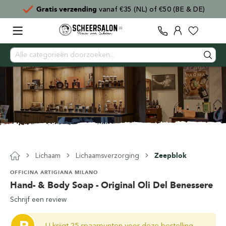
Gratis verzending
vanaf €35 (NL) of €50 (BE & DE)
Lichaam
Lichaamsverzorging
Zeepblok
OFFICINA ARTIGIANA MILANO
Hand- & Body Soap - Original Oli Del Benessere
Schrijf een review
U krijgt 25 spaarpunten voor deze bestelling