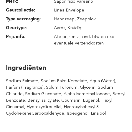
Merk:
Saponificio Varesino
Geurcollectie:
Linea Envelope
Type verzorging:
Handzeep
, Zeepblok
Geurtype:
Aards
, Kruidig
Prijs info:
Alle prijzen zijn incl. btw en excl.
eventuele
verzendkosten
Ingrediënten
Sodium Palmate, Sodium Palm Kernelate, Aqua (Water),
Parfum (Fragrance), Solum Fullonum, Glycerin, Sodium
Chloride, Sodium Gluconate, Alpha Isomethyl Ionone, Benzyl
Benzoate, Benzyl salicylate, Coumarin, Eugenol, Hexyl
Cinnamal, Hydroxycitronellal, Hydroxyisohexyl 3-
CyclohexeneCarboxaldehyde, Isoeugenol, Linalool