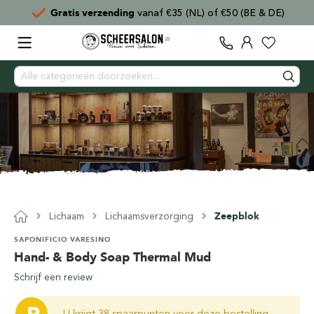
Gratis verzending
vanaf €35 (NL) of €50 (BE & DE)
Lichaam
Lichaamsverzorging
Zeepblok
SAPONIFICIO VARESINO
Hand- & Body Soap Thermal Mud
Schrijf een review
U krijgt 38 spaarpunten voor deze bestelling