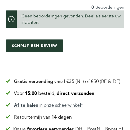
0
Beoordelingen
Geen beoordelingen gevonden. Deel als eerste uw
inzichten.
SCHRIJF EEN REVIEW
Gratis verzending
vanaf
€35 (NL) of €50 (BE & DE)
Voor
15:00
besteld,
direct verzonden
Af te halen
in
onze scheerwinkel*
Retourtermijn van
14 dagen
Kies je
favoriete vervoerder
DHL, PostNL, Bpost of