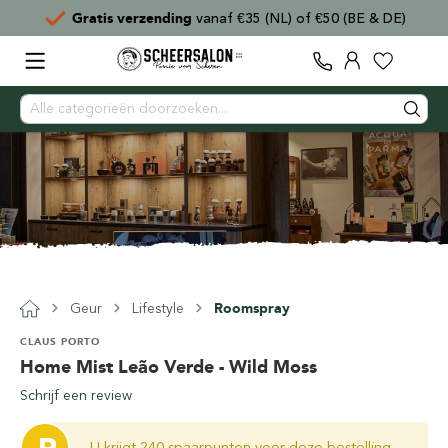
Gratis verzending
vanaf €35 (NL) of €50 (BE & DE)
Geur
Lifestyle
Roomspray
CLAUS PORTO
Home Mist Leão Verde - Wild Moss
Schrijf een review
U krijgt 240 spaarpunten voor deze bestelling