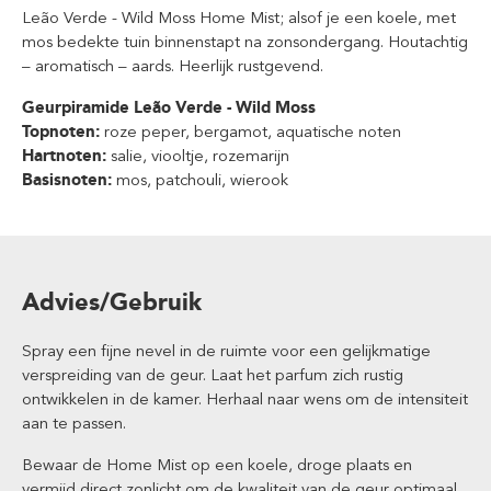
Leão Verde - Wild Moss Home Mist; alsof je een koele, met
mos bedekte tuin binnenstapt na zonsondergang. Houtachtig
– aromatisch – aards. Heerlijk rustgevend.
Geurpiramide Leão Verde - Wild Moss
Topnoten:
roze peper, bergamot, aquatische noten
Hartnoten:
salie, viooltje, rozemarijn
Basisnoten:
mos, patchouli, wierook
Advies/Gebruik
Spray een fijne nevel in de ruimte voor een gelijkmatige
verspreiding van de geur. Laat het parfum zich rustig
ontwikkelen in de kamer. Herhaal naar wens om de intensiteit
aan te passen.
Bewaar de Home Mist op een koele, droge plaats en
vermijd direct zonlicht om de kwaliteit van de geur optimaal