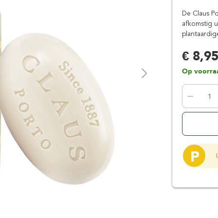
Floris London
Parker
De Claus Po
Gentlemen's Tonic
Pereira Shavery
afkomstig u
plantaardig
Giesen & Forsthoff
Perma-Sharp
Gillette
Personna
€ 8,9
Henson Shaving
Phoenix Artisan
Op voorra
Herold Solingen
Premax
Kasho Kai
Proraso
P