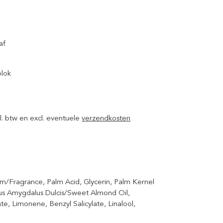
af
blok
ncl. btw en excl. eventuele
verzendkosten
/Fragrance, Palm Acid, Glycerin, Palm Kernel
nus Amygdalus Dulcis/Sweet Almond Oil,
, Limonene, Benzyl Salicylate, Linalool,