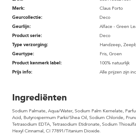
Merk:
Claus Porto
Geurcollectie:
Deco
Geurlijn:
Alface - Green Le
Product serie:
Deco
Type verzorging:
Handzeep
, Zeep
Geurtype:
Fris
, Groen
Product kenmerk label:
100% natuurlijk
Prijs info:
Alle prijzen zijn i
Ingrediënten
Sodium Palmate, Aqua/Water, Sodium Palm Kernelate, Parfum
Acid, Butyrospermum Parkii/Shea Oil, Sodium Chloride, Pru
Tetrasodium EDTA, Tetrasodium Etidronate, Sodium Thiosulfate
Hexyl Cinnamal, CI 77891/Titanium Dioxide.