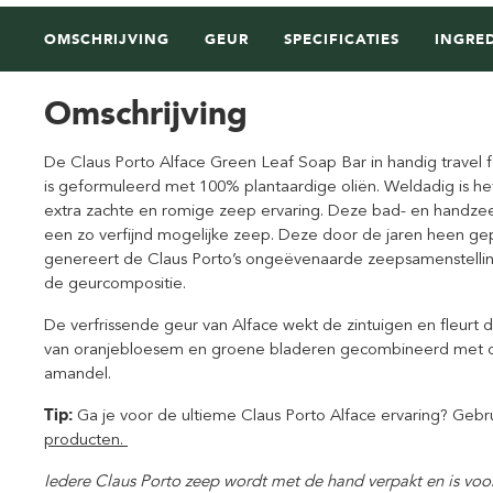
OMSCHRIJVING
GEUR
SPECIFICATIES
INGRE
Omschrijving
De Claus Porto Alface Green Leaf Soap Bar in handig travel 
is geformuleerd met 100% plantaardige oliën. Weldadig is h
extra zachte en romige zeep ervaring. Deze bad- en handzeep
een zo verfijnd mogelijke zeep. Deze door de jaren heen 
genereert de Claus Porto’s ongeëvenaarde zeepsamenstelli
de geurcompositie.
De verfrissende geur van Alface wekt de zintuigen en fleurt 
van oranjebloesem en groene bladeren gecombineerd met del
amandel.
Tip:
Ga je voor de ultieme Claus Porto Alface ervaring? Geb
producten.
Iedere Claus Porto zeep wordt met de hand verpakt en is voor