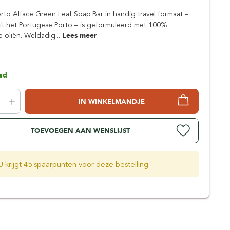
Simpsons
rto Alface Green Leaf Soap Bar in handig travel formaat –
Stirling Soap Company
it het Portugese Porto – is geformuleerd met 100%
St. James of London
e oliën. Weldadig...
Lees meer
5
ad
IN WINKELMANDJE
TOEVOEGEN AAN WENSLIJST
U krijgt 45 spaarpunten voor deze bestelling