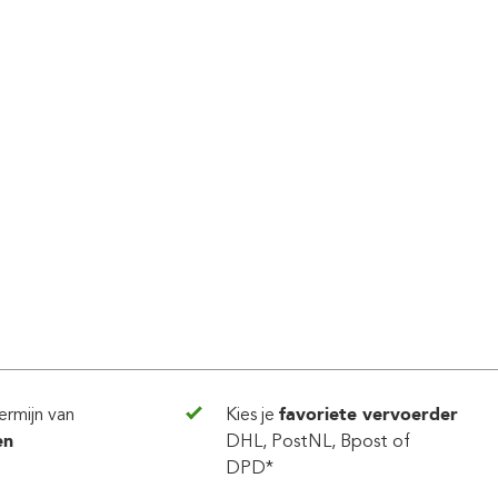
ermijn van
Kies je
favoriete vervoerder
en
DHL, PostNL, Bpost of
DPD*