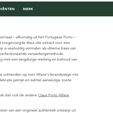
DIËNTEN
MERK
formaat – afkomstig uit het Portugese Porto –
et toegevoegde shea olie extract voor een
 is veelvuldig vermalen als ultieme basis van
geperfectioneerde verwerkingsmethode
ng met een langdurige werking en behoud van
de ochtenden op met Alface's levenslustige mix
icate jasmijn en subtiel aanwezige zoete
ruik dan ook de andere
Claus Porto Alface
zien van een origineel authentiek ontwerp uit