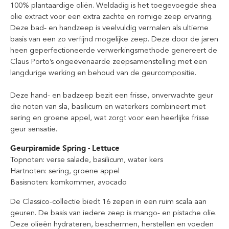
100% plantaardige oliën. Weldadig is het toegevoegde shea
olie extract voor een extra zachte en romige zeep ervaring.
Deze bad- en handzeep is veelvuldig vermalen als ultieme
basis van een zo verfijnd mogelijke zeep. Deze door de jaren
heen geperfectioneerde verwerkingsmethode genereert de
Claus Porto’s ongeëvenaarde zeepsamenstelling met een
langdurige werking en behoud van de geurcompositie.
Deze hand- en badzeep bezit een frisse, onverwachte geur
die noten van sla, basilicum en waterkers combineert met
sering en groene appel, wat zorgt voor een heerlijke frisse
geur sensatie.
Geurpiramide Spring - Lettuce
Topnoten: verse salade, basilicum, water kers
Hartnoten: sering, groene appel
Basisnoten: komkommer, avocado
De Classico-collectie biedt 16 zepen in een ruim scala aan
geuren. De basis van iedere zeep is mango- en pistache olie.
Deze olieën hydrateren, beschermen, herstellen en voeden