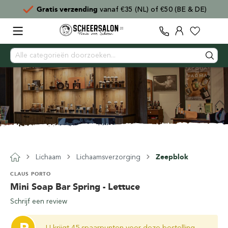
Gratis verzending
vanaf €35 (NL) of €50 (BE & DE)
Lichaam
Lichaamsverzorging
Zeepblok
CLAUS PORTO
Mini Soap Bar Spring - Lettuce
Schrijf een review
U krijgt 45 spaarpunten voor deze bestelling