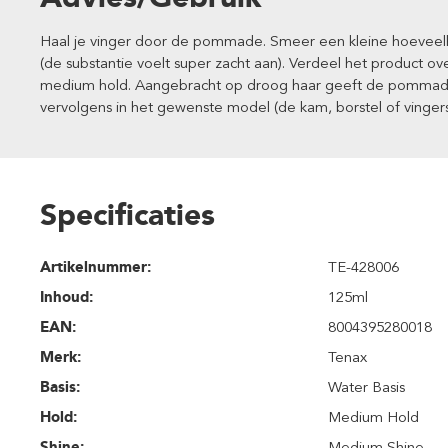
Haal je vinger door de pommade. Smeer een kleine hoeveelh
(de substantie voelt super zacht aan). Verdeel het product o
medium hold. Aangebracht op droog haar geeft de pommade 
vervolgens in het gewenste model (de kam, borstel of vingers
Specificaties
Artikelnummer:
TE-428006
Inhoud
:
125ml
EAN:
8004395280018
Merk:
Tenax
Basis:
Water Basis
Hold:
Medium Hold
Shine:
Medium Shine