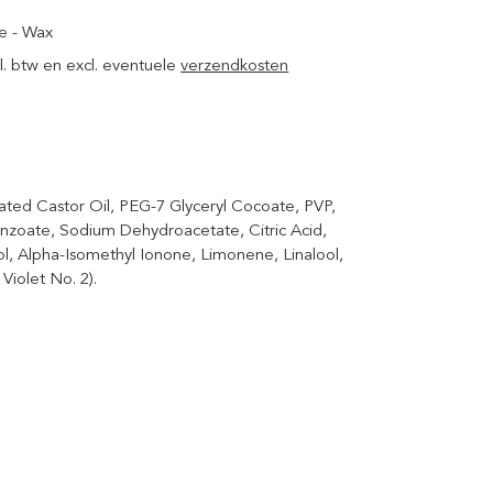
e - Wax
ncl. btw en excl. eventuele
verzendkosten
ted Castor Oil, PEG-7 Glyceryl Cocoate, PVP,
nzoate, Sodium Dehydroacetate, Citric Acid,
l, Alpha-Isomethyl Ionone, Limonene, Linalool,
iolet No. 2).