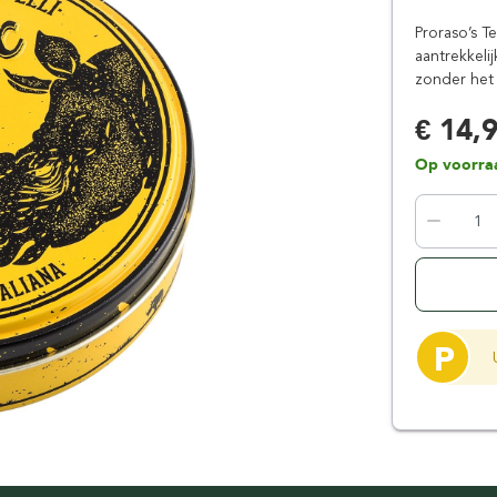
Floris London
Parker
Proraso’s T
Gentlemen's Tonic
Pereira Shavery
aantrekkeli
zonder het 
Giesen & Forsthoff
Perma-Sharp
Gillette
Personna
€ 14,
Henson Shaving
Phoenix Artisan
Op voorra
Herold Solingen
Premax
Kasho Kai
Proraso
P