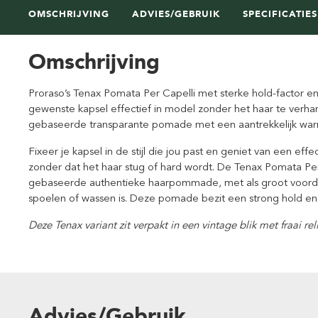
OMSCHRIJVING
ADVIES/GEBRUIK
SPECIFICATIES
Omschrijving
Proraso’s Tenax Pomata Per Capelli met sterke hold-factor en 
gewenste kapsel effectief in model zonder het haar te verha
gebaseerde transparante pomade met een aantrekkelijk war
Fixeer je kapsel in de stijl die jou past en geniet van een effec
zonder dat het haar stug of hard wordt. De Tenax Pomata Per C
gebaseerde authentieke haarpommade, met als groot voorde
spoelen of wassen is. Deze pomade bezit een strong hold en 
Deze Tenax variant zit verpakt in een vintage blik met fraai re
Advies/Gebruik