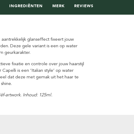
INGREDIËNTEN
MERK
REVIEWS
aantrekkelijk glanseffect fixeert jouw
rden. Deze gele variant is een op water
m geurkarakter.
tieve fixatie en controle over jouw haarstijl
apelli is een ‘Italian style’ op water
el dat deze met gemak uit het haar te
shine.
liëf-artwork. Inhoud: 125ml.