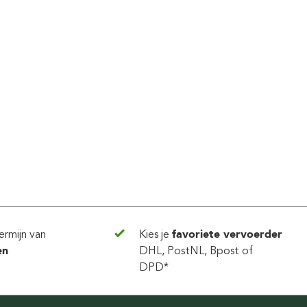
ermijn van
Kies je
favoriete vervoerder
en
DHL, PostNL, Bpost of
DPD*