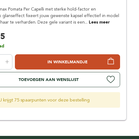
Simpsons
enax Pomata Per Capelli met sterke hold-factor en
Stirling Soap Company
jk glanseffect fixeert jouw gewenste kapsel effectief in model
St. James of London
haar te verharden. Deze gele variant is een...
Lees meer
95
ad
IN WINKELMANDJE
TOEVOEGEN AAN WENSLIJST
U krijgt 75 spaarpunten voor deze bestelling